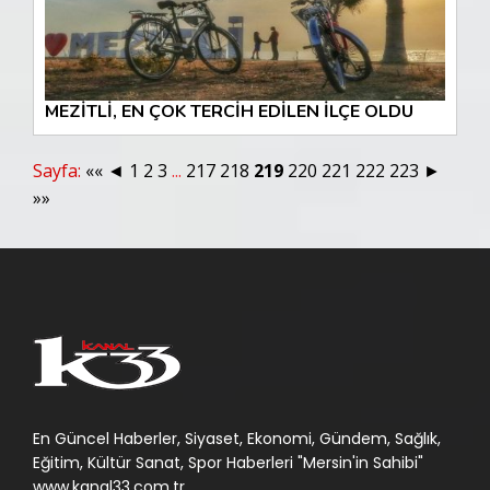
MEZİTLİ, EN ÇOK TERCİH EDİLEN İLÇE OLDU
Sayfa:
««
◄
1
2
3
...
217
218
219
220
221
222
223
►
»»
En Güncel Haberler, Siyaset, Ekonomi, Gündem, Sağlık,
Eğitim, Kültür Sanat, Spor Haberleri "Mersin'in Sahibi"
www.kanal33.com.tr