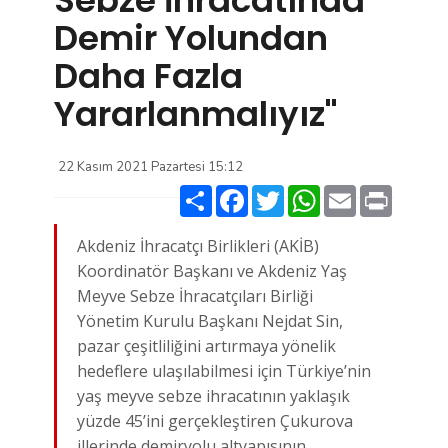
Demir Yolundan
Daha Fazla
Yararlanmalıyız"
22 Kasım 2021 Pazartesi 15:12
Paylaş
Facebook
Twitter
WhatsApp
Email
Print
Akdeniz İhracatçı Birlikleri (AKİB)
Koordinatör Başkanı ve Akdeniz Yaş
Meyve Sebze İhracatçıları Birliği
Yönetim Kurulu Başkanı Nejdat Sin,
pazar çeşitliliğini artırmaya yönelik
hedeflere ulaşılabilmesi için Türkiye’nin
yaş meyve sebze ihracatının yaklaşık
yüzde 45’ini gerçekleştiren Çukurova
illerinde demiryolu altyapısının