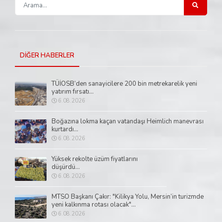
DİĞER HABERLER
TÜİOSB’den sanayicilere 200 bin metrekarelik yeni
yatırım fırsatı...
6.08.2026
Boğazına lokma kaçan vatandaşı Heimlich manevrası
kurtardı...
6.08.2026
Yüksek rekolte üzüm fiyatlarını
düşürdü...
6.08.2026
MTSO Başkanı Çakır: "Kilikya Yolu, Mersin’in turizmde
yeni kalkınma rotası olacak"...
6.08.2026