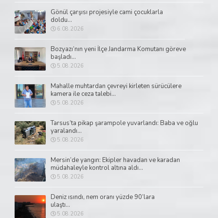
Gönül çarşısı projesiyle cami çocuklarla
doldu...
6.08.2026
Bozyazı’nın yeni İlçe Jandarma Komutanı göreve
başladı...
5.08.2026
Mahalle muhtardan çevreyi kirleten sürücülere
kamera ile ceza talebi...
5.08.2026
Tarsus’ta pikap şarampole yuvarlandı: Baba ve oğlu
yaralandı...
5.08.2026
Mersin’de yangın: Ekipler havadan ve karadan
müdahaleyle kontrol altına aldı...
5.08.2026
Deniz ısındı, nem oranı yüzde 90’lara
ulaştı...
5.08.2026