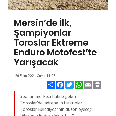
Mersin’de İlk,
Şampiyonlar
Toroslar Ektreme
Enduro Motofest’te
Yarışacak
29 Ekim 2021 Cuma 11:07
Paylaş
Facebook
Twitter
WhatsApp
Email
Print
Sporun merkezi haline gelen
Toroslar’da, adrenalin tutkunları
Toroslar Belediyesi’nin düzenleyeceği
“Ektreme Enduro Motofest”