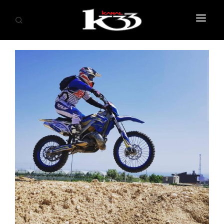
ANASAYFA
SİYASET
EKONOMİ
GÜNDEM
SAĞLIK
EĞİTİM
KÜLTÜR SANAT
SPOR