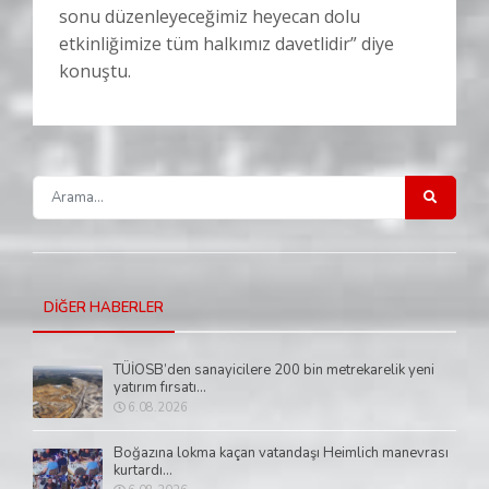
sonu düzenleyeceğimiz heyecan dolu
etkinliğimize tüm halkımız davetlidir” diye
konuştu.
DİĞER HABERLER
TÜİOSB’den sanayicilere 200 bin metrekarelik yeni
yatırım fırsatı...
6.08.2026
Boğazına lokma kaçan vatandaşı Heimlich manevrası
kurtardı...