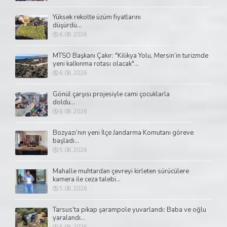
Yüksek rekolte üzüm fiyatlarını
düşürdü...
6.08.2026
MTSO Başkanı Çakır: "Kilikya Yolu, Mersin’in turizmde
yeni kalkınma rotası olacak"...
6.08.2026
Gönül çarşısı projesiyle cami çocuklarla
doldu...
6.08.2026
Bozyazı’nın yeni İlçe Jandarma Komutanı göreve
başladı...
5.08.2026
Mahalle muhtardan çevreyi kirleten sürücülere
kamera ile ceza talebi...
5.08.2026
Tarsus’ta pikap şarampole yuvarlandı: Baba ve oğlu
yaralandı...