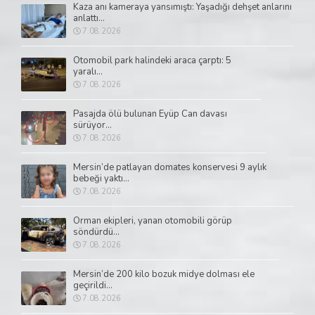
Kaza anı kameraya yansımıştı: Yaşadığı dehşet anlarını
anlattı...
7.08.2026
Otomobil park halindeki araca çarptı: 5
yaralı...
7.08.2026
Pasajda ölü bulunan Eyüp Can davası
sürüyor...
7.08.2026
Mersin’de patlayan domates konservesi 9 aylık
bebeği yaktı...
7.08.2026
Orman ekipleri, yanan otomobili görüp
söndürdü...
7.08.2026
Mersin’de 200 kilo bozuk midye dolması ele
geçirildi...
7.08.2026