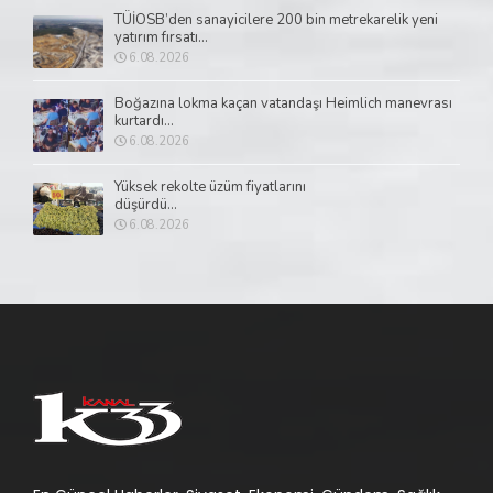
TÜİOSB’den sanayicilere 200 bin metrekarelik yeni
yatırım fırsatı...
6.08.2026
Boğazına lokma kaçan vatandaşı Heimlich manevrası
kurtardı...
6.08.2026
Yüksek rekolte üzüm fiyatlarını
düşürdü...
6.08.2026