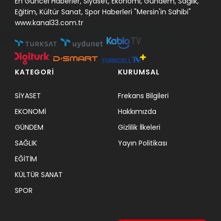
En Güncel Haberler, Siyaset, Ekonomi, Gündem, Sağlık,
Eğitim, Kültür Sanat, Spor Haberleri "Mersin'in Sahibi"
www.kanal33.com.tr
KATEGORİ
KURUMSAL
SİYASET
Frekans Bilgileri
EKONOMİ
Hakkımızda
GÜNDEM
Gizlilik İlkeleri
SAĞLIK
Yayın Politikası
EĞİTİM
KÜLTÜR SANAT
SPOR