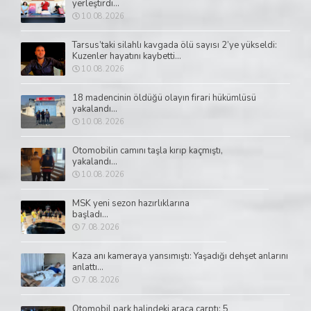
yerleştirdi...
10.08.2026
Tarsus’taki silahlı kavgada ölü sayısı 2’ye yükseldi:
Kuzenler hayatını kaybetti...
10.08.2026
18 madencinin öldüğü olayın firari hükümlüsü
yakalandı...
10.08.2026
Otomobilin camını taşla kırıp kaçmıştı,
yakalandı...
10.08.2026
MSK yeni sezon hazırlıklarına
başladı...
7.08.2026
Kaza anı kameraya yansımıştı: Yaşadığı dehşet anlarını
anlattı...
7.08.2026
Otomobil park halindeki araca çarptı: 5