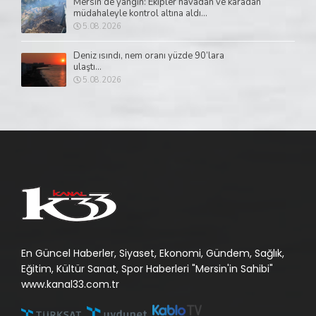
Mersin’de yangın: Ekipler havadan ve karadan
müdahaleyle kontrol altına aldı...
5.08.2026
Deniz ısındı, nem oranı yüzde 90’lara
ulaştı...
5.08.2026
En Güncel Haberler, Siyaset, Ekonomi, Gündem, Sağlık,
Eğitim, Kültür Sanat, Spor Haberleri "Mersin'in Sahibi"
www.kanal33.com.tr