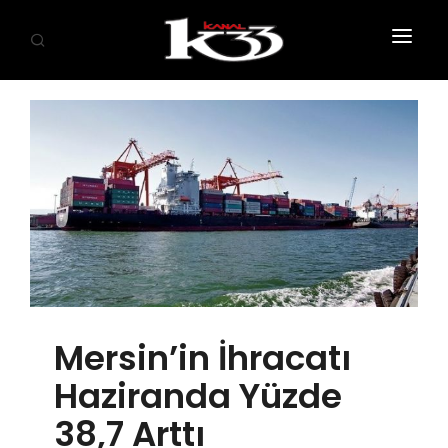
ANASAYFA
SİYASET
EKONOMİ
GÜNDEM
SAĞLIK
EĞİTİM
Mersin’in İhracatı
KÜLTÜR SANAT
Haziranda Yüzde
SPOR
38,7 Arttı