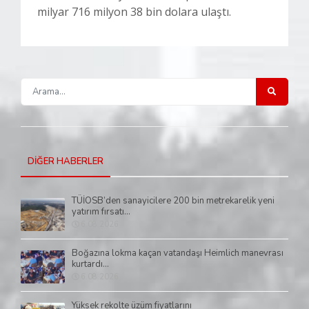
milyar 716 milyon 38 bin dolara ulaştı.
DİĞER HABERLER
TÜİOSB’den sanayicilere 200 bin metrekarelik yeni
yatırım fırsatı...
6.08.2026
Boğazına lokma kaçan vatandaşı Heimlich manevrası
kurtardı...
6.08.2026
Yüksek rekolte üzüm fiyatlarını