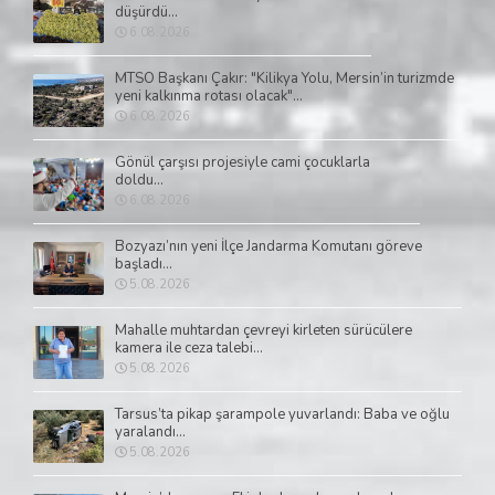
düşürdü...
6.08.2026
MTSO Başkanı Çakır: "Kilikya Yolu, Mersin’in turizmde
yeni kalkınma rotası olacak"...
6.08.2026
Gönül çarşısı projesiyle cami çocuklarla
doldu...
6.08.2026
Bozyazı’nın yeni İlçe Jandarma Komutanı göreve
başladı...
5.08.2026
Mahalle muhtardan çevreyi kirleten sürücülere
kamera ile ceza talebi...
5.08.2026
Tarsus’ta pikap şarampole yuvarlandı: Baba ve oğlu
yaralandı...
5.08.2026