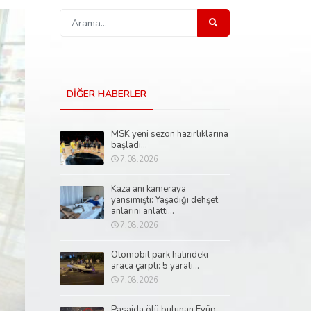
DİĞER HABERLER
MSK yeni sezon hazırlıklarına
başladı...
7.08.2026
Kaza anı kameraya
yansımıştı: Yaşadığı dehşet
anlarını anlattı...
7.08.2026
Otomobil park halindeki
araca çarptı: 5 yaralı...
7.08.2026
Pasajda ölü bulunan Eyüp