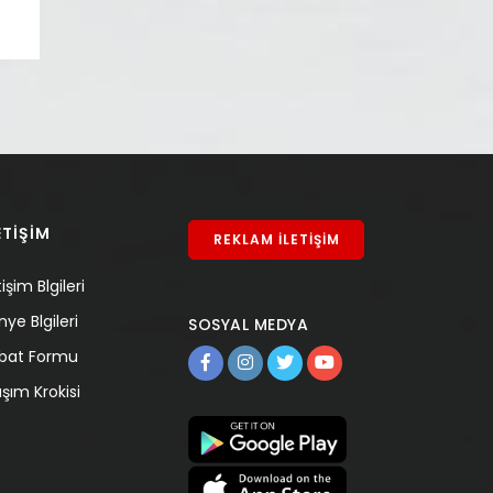
ETİŞİM
REKLAM İLETİŞİM
tişim Blgileri
nye Blgileri
SOSYAL MEDYA
tibat Formu
aşım Krokisi