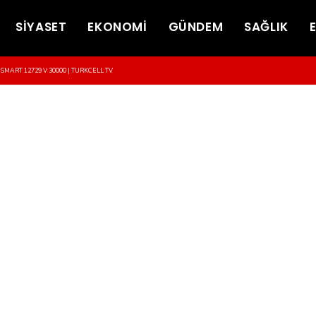
SİYASET
EKONOMİ
GÜNDEM
SAĞLIK
-SMART 12729 V 30000 | TURKCELL TV