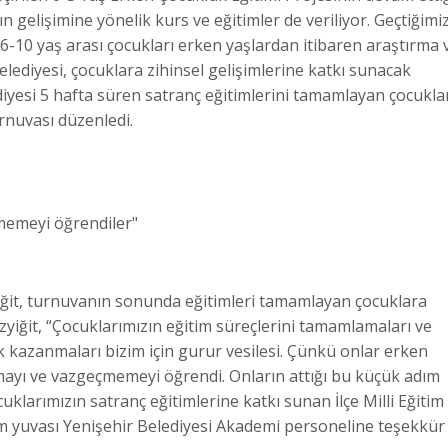
 gelişimine yönelik kurs ve eğitimler de veriliyor. Geçtiğimi
-10 yaş arası çocukları erken yaşlardan itibaren araştırma 
ediyesi, çocuklara zihinsel gelişimlerine katkı sunacak
ediyesi 5 hafta süren satranç eğitimlerini tamamlayan çocukla
rnuvası düzenledi.
çmemeyi öğrendiler"
iğit, turnuvanın sonunda eğitimleri tamamlayan çocuklara
Özyiğit, “Çocuklarımızın eğitim süreçlerini tamamlamaları ve
ak kazanmaları bizim için gurur vesilesi. Çünkü onlar erken
rmayı ve vazgeçmemeyi öğrendi. Onların attığı bu küçük adım
cuklarımızın satranç eğitimlerine katkı sunan İlçe Milli Eğitim
 yuvası Yenişehir Belediyesi Akademi personeline teşekkür