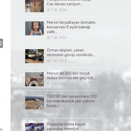
Can davası sürüyor...
7.08.2026
Mersin’de patlayan domates
konservesi 9 aylık bebeği
yaktı...
7.08.2026
p
il
Print
Orman ekipleri, yanan
otomobili görüp söndürdü...
7.08.2026
Mersin’de 200 kilo bozuk
midye dolması ele geçirildi...
7.08.2026
TÜİOSB’den sanayicilere 200
,
bin metrekarelik yeni yatırım
fırsatı...
.
6.08.2026
Boğazına lokma kaçan
ği
vatandaşı Heimlich