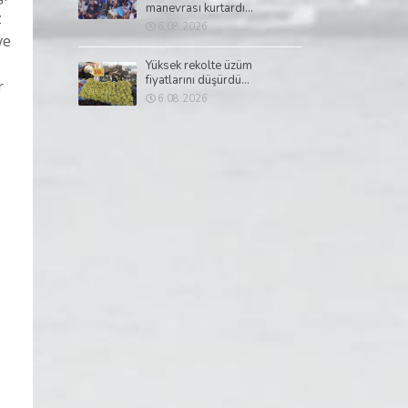
manevrası kurtardı...
z
6.08.2026
ve
Yüksek rekolte üzüm
fiyatlarını düşürdü...
r
6.08.2026