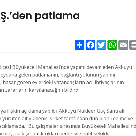
.Ş.’den patlama
Paylaş
Facebook
Twitter
WhatsAp
Ema
 ilçesi Büyükeceli Mahallesi’nde yapımı devam eden Akkuyu
meydana gelen patlamanın, bağlantı yolunun yapımı
, hasar gören evlerdeki vatandaşların acil ihtiyaçlarının
n zararların karşılanacağını bildirdi.
 ilişkin açıklama yapıldı. Akkuyu Nükleer Güç Santrali
yürüten alt yüklenici şirket tarafından dün planlı delme ve
 açıklamada, “Bu çalışmalar sırasında Büyükeceli Mahallesi'n
üş, iki kişi cam kırıkları nedeniyle hafif şekilde