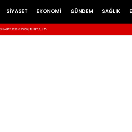
SİYASET
EKONOMİ
GÜNDEM
SAĞLIK
-SMART 12729 V 30000 | TURKCELL TV