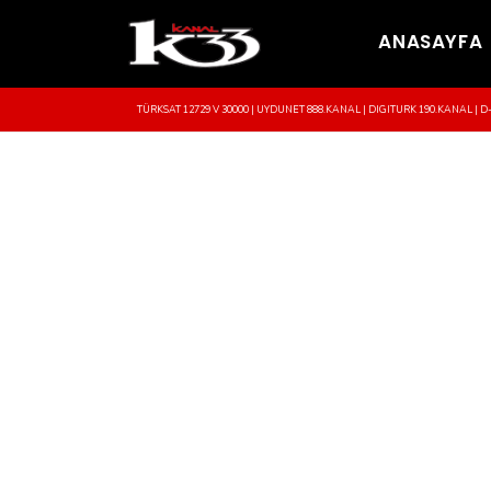
ANASAYFA
TÜRKSAT 12729 V 30000 | UYDUNET 888.KANAL | DIGITURK 190.KANAL | D