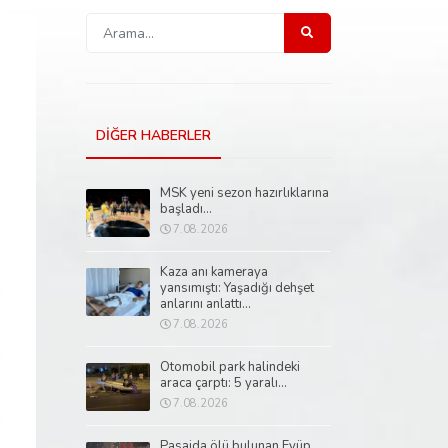
DİĞER HABERLER
MSK yeni sezon hazırlıklarına
başladı...
7.08.2026
Kaza anı kameraya
yansımıştı: Yaşadığı dehşet
anlarını anlattı...
7.08.2026
Otomobil park halindeki
araca çarptı: 5 yaralı...
7.08.2026
Pasajda ölü bulunan Eyüp