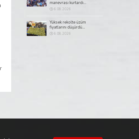
manevrası kurtardı...
a
6.08.2026
Yüksek rekolte üzüm
fiyatlarını düşürdü...
6.08.2026
r