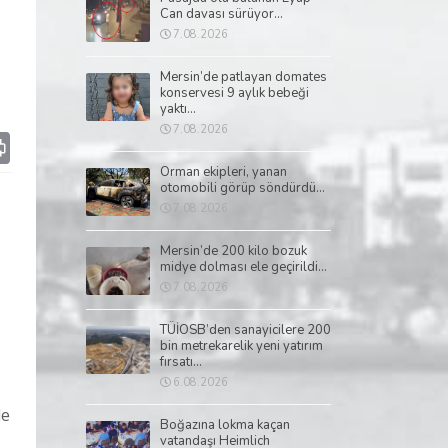
Can davası sürüyor...
7.08.2026
Mersin’de patlayan domates
konservesi 9 aylık bebeği
yaktı...
7.08.2026
p
il
Print
Orman ekipleri, yanan
otomobili görüp söndürdü...
7.08.2026
Mersin’de 200 kilo bozuk
midye dolması ele geçirildi...
7.08.2026
TÜİOSB’den sanayicilere 200
bin metrekarelik yeni yatırım
fırsatı...
6.08.2026
de
Boğazına lokma kaçan
vatandaşı Heimlich