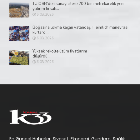
TÜİOSB’den sanayicilere 200 bin metrekarelik yeni
yatırım fırsatı...
6.08.2026
Boğazına lokma kaçan vatandaşı Heimlich manevrası
kurtardı...
6.08.2026
Yüksek rekolte üzüm fiyatlarını
düşürdü...
6.08.2026
En Güncel Haberler, Siyaset, Ekonomi, Gündem, Sağlık,