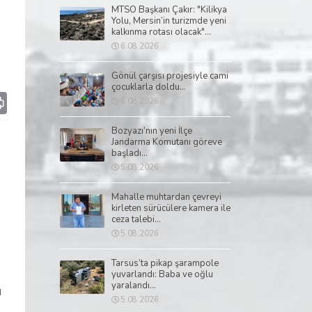
MTSO Başkanı Çakır: "Kilikya
Yolu, Mersin’in turizmde yeni
kalkınma rotası olacak"...
6.08.2026
Gönül çarşısı projesiyle cami
çocuklarla doldu...
p
il
Print
6.08.2026
Bozyazı’nın yeni İlçe
Jandarma Komutanı göreve
başladı...
5.08.2026
Mahalle muhtardan çevreyi
kirleten sürücülere kamera ile
ceza talebi...
5.08.2026
Tarsus’ta pikap şarampole
yuvarlandı: Baba ve oğlu
yaralandı...
u
5.08.2026