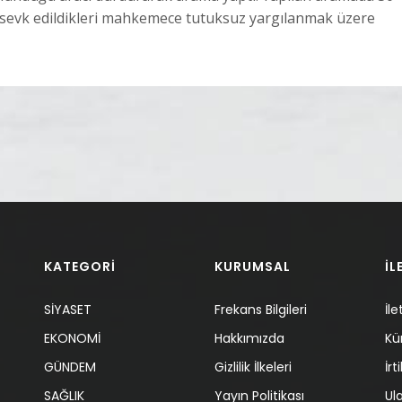
, sevk edildikleri mahkemece tutuksuz yargılanmak üzere
KATEGORİ
KURUMSAL
İL
SİYASET
Frekans Bilgileri
İle
EKONOMİ
Hakkımızda
Kü
GÜNDEM
Gizlilik İlkeleri
İr
SAĞLIK
Yayın Politikası
Ul