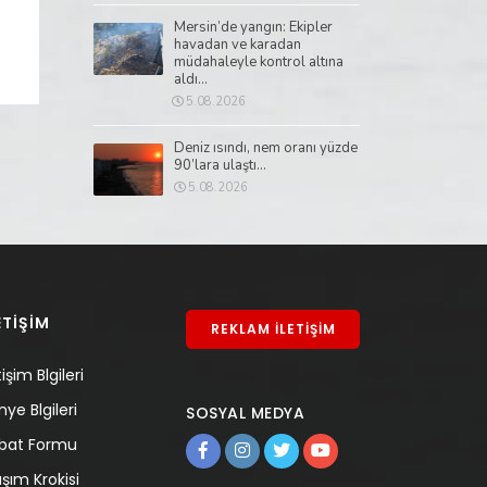
Mersin’de yangın: Ekipler
havadan ve karadan
müdahaleyle kontrol altına
aldı...
5.08.2026
Deniz ısındı, nem oranı yüzde
90’lara ulaştı...
5.08.2026
ETİŞİM
REKLAM İLETİŞİM
tişim Blgileri
nye Blgileri
SOSYAL MEDYA
tibat Formu
aşım Krokisi