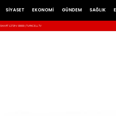
SİYASET
EKONOMİ
GÜNDEM
SAĞLIK
-SMART 12729 V 30000 | TURKCELL TV