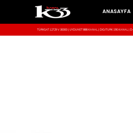
ANASAYFA
TÜRKSAT 12729 V 30000 | UYDUNET 888.KANAL | DIGITURK 190.KANAL | D