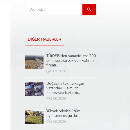
DİĞER HABERLER
TÜİOSB’den sanayicilere 200
bin metrekarelik yeni yatırım
fırsatı...
6.08.2026
Boğazına lokma kaçan
vatandaşı Heimlich
manevrası kurtardı...
6.08.2026
Yüksek rekolte üzüm
fiyatlarını düşürdü...
6.08.2026