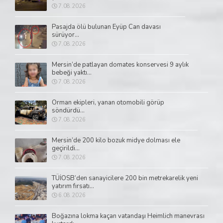
7.08.2026
Pasajda ölü bulunan Eyüp Can davası
sürüyor...
7.08.2026
Mersin’de patlayan domates konservesi 9 aylık
bebeği yaktı...
7.08.2026
Orman ekipleri, yanan otomobili görüp
söndürdü...
7.08.2026
Mersin’de 200 kilo bozuk midye dolması ele
geçirildi...
7.08.2026
TÜİOSB’den sanayicilere 200 bin metrekarelik yeni
yatırım fırsatı...
6.08.2026
Boğazına lokma kaçan vatandaşı Heimlich manevrası