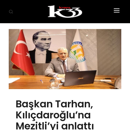
ANASAYFA
SİYASET
EKONOMİ
GÜNDEM
SAĞLIK
EĞİTİM
Başkan Tarhan,
KÜLTÜR SANAT
Kılıçdaroğlu’na
SPOR
Mezitli’yi anlattı