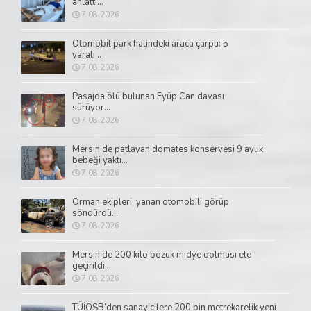
anlattı...
7.08.2026
Otomobil park halindeki araca çarptı: 5
yaralı...
7.08.2026
Pasajda ölü bulunan Eyüp Can davası
sürüyor...
7.08.2026
Mersin’de patlayan domates konservesi 9 aylık
bebeği yaktı...
7.08.2026
Orman ekipleri, yanan otomobili görüp
söndürdü...
7.08.2026
Mersin’de 200 kilo bozuk midye dolması ele
geçirildi...
7.08.2026
TÜİOSB’den sanayicilere 200 bin metrekarelik yeni