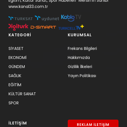
Eğitim, Kültür Sanat, Spor Haberleri "Mersin'in Sahibi"
www.kanal33.com.tr
KATEGORİ
KURUMSAL
SİYASET
Frekans Bilgileri
EKONOMİ
Hakkımızda
GÜNDEM
Gizlilik İlkeleri
SAĞLIK
Yayın Politikası
EĞİTİM
KÜLTÜR SANAT
SPOR
İLETİŞİM
REKLAM İLETİŞİM