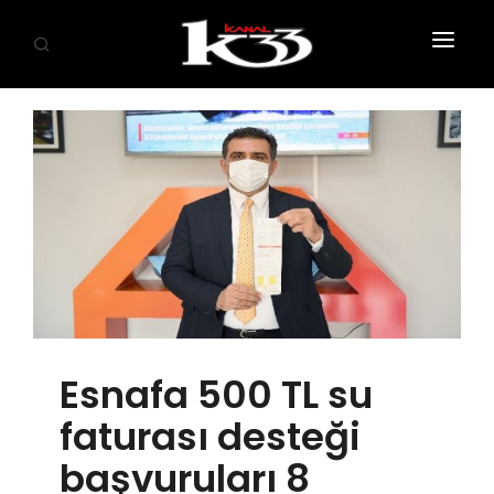
ANASAYFA
SİYASET
EKONOMİ
GÜNDEM
SAĞLIK
EĞİTİM
Esnafa 500 TL su
KÜLTÜR SANAT
faturası desteği
SPOR
başvuruları 8