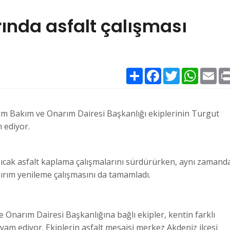
rında asfalt çalışması
Paylaş
Facebook
Twitter
WhatsAp
Ema
ım Bakım ve Onarım Dairesi Başkanlığı ekiplerinin Turgut
 ediyor.
ıcak asfalt kaplama çalışmalarını sürdürürken, aynı zamand
ırım yenileme çalışmasını da tamamladı.
Onarım Dairesi Başkanlığına bağlı ekipler, kentin farklı
evam ediyor. Ekiplerin asfalt mesaisi merkez Akdeniz ilçesi