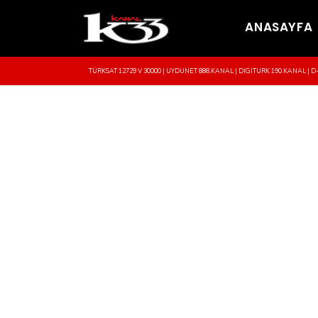
ANASAYFA
TÜRKSAT 12729 V 30000 | UYDUNET 888.KANAL | DIGITURK 190.KANAL | D