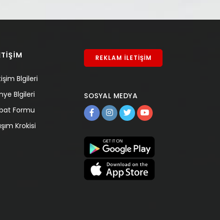
ETİŞİM
REKLAM İLETİŞİM
tişim Blgileri
nye Blgileri
SOSYAL MEDYA
tibat Formu
aşım Krokisi