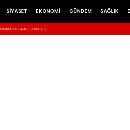
SİYASET
EKONOMİ
GÜNDEM
SAĞLIK
-SMART 12729 V 30000 | TURKCELL TV