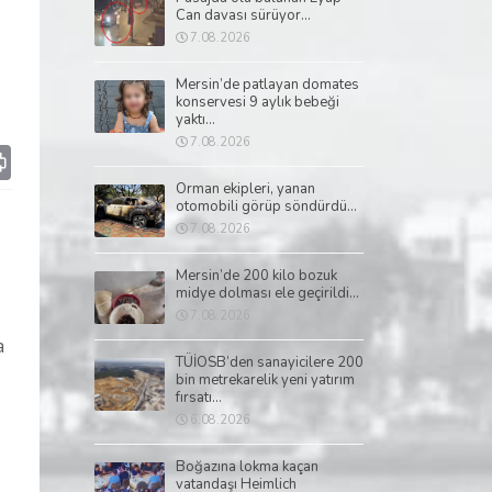
Can davası sürüyor...
7.08.2026
Mersin’de patlayan domates
konservesi 9 aylık bebeği
yaktı...
7.08.2026
p
il
Print
Orman ekipleri, yanan
otomobili görüp söndürdü...
7.08.2026
Mersin’de 200 kilo bozuk
midye dolması ele geçirildi...
7.08.2026
a
TÜİOSB’den sanayicilere 200
bin metrekarelik yeni yatırım
fırsatı...
6.08.2026
Boğazına lokma kaçan
vatandaşı Heimlich