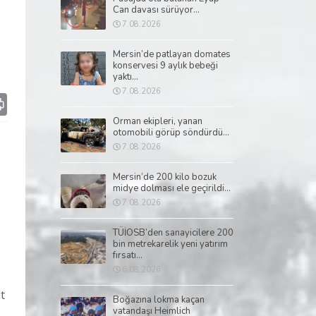
Can davası sürüyor...
7.08.2026
Mersin’de patlayan domates
konservesi 9 aylık bebeği
yaktı...
7.08.2026
p
il
Print
Orman ekipleri, yanan
otomobili görüp söndürdü...
7.08.2026
Mersin’de 200 kilo bozuk
midye dolması ele geçirildi...
7.08.2026
TÜİOSB’den sanayicilere 200
bin metrekarelik yeni yatırım
fırsatı...
6.08.2026
t
Boğazına lokma kaçan
vatandaşı Heimlich