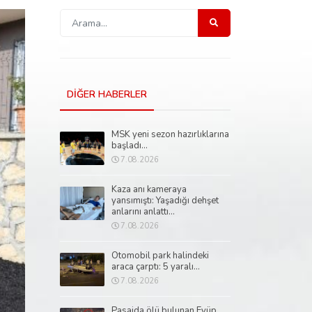
DİĞER HABERLER
MSK yeni sezon hazırlıklarına
başladı...
7.08.2026
Kaza anı kameraya
yansımıştı: Yaşadığı dehşet
anlarını anlattı...
7.08.2026
Otomobil park halindeki
araca çarptı: 5 yaralı...
7.08.2026
Pasajda ölü bulunan Eyüp