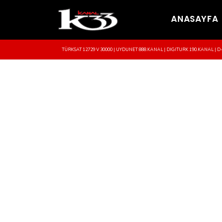
ANASAYFA
TÜRKSAT 12729 V 30000 | UYDUNET 888.KANAL | DIGITURK 190.KANAL | D