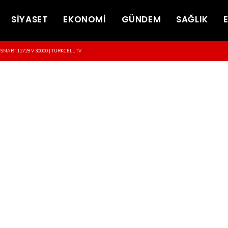
SİYASET
EKONOMİ
GÜNDEM
SAĞLIK
-SMART 12729 V 30000 | TURKCELL TV