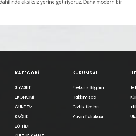
dahilinde eksiksiz yerine getiriyoruz. Daha modern bir
KATEGORİ
KURUMSAL
İL
SİYASET
Frekans Bilgileri
İle
EKONOMİ
Hakkımızda
Kü
GÜNDEM
Gizlilik İlkeleri
İr
SAĞLIK
Yayın Politikası
Ul
EĞİTİM
KÜLTÜR SANAT