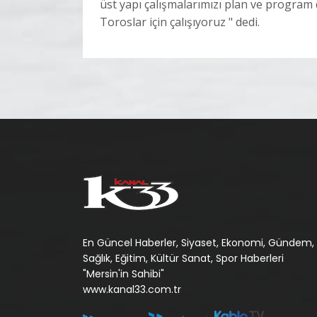
üst yapı çalışmalarımızı plan ve program 
Toroslar için çalışıyoruz " dedi.
En Güncel Haberler, Siyaset, Ekonomi, Gündem,
Sağlık, Eğitim, Kültür Sanat, Spor Haberleri
"Mersin'in Sahibi"
www.kanal33.com.tr