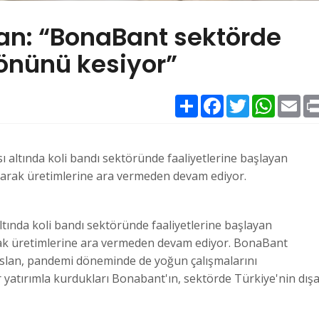
an: “BonaBant sektörde
 önünü kesiyor”
Paylaş
Facebook
Twitter
WhatsAp
Ema
sı altında koli bandı sektöründe faaliyetlerine başlayan
olarak üretimlerine ara vermeden devam ediyor.
altında koli bandı sektöründe faaliyetlerine başlayan
arak üretimlerine ara vermeden devam ediyor. BonaBant
slan, pandemi döneminde de yoğun çalışmalarını
r yatırımla kurdukları Bonabant'ın, sektörde Türkiye'nin dış