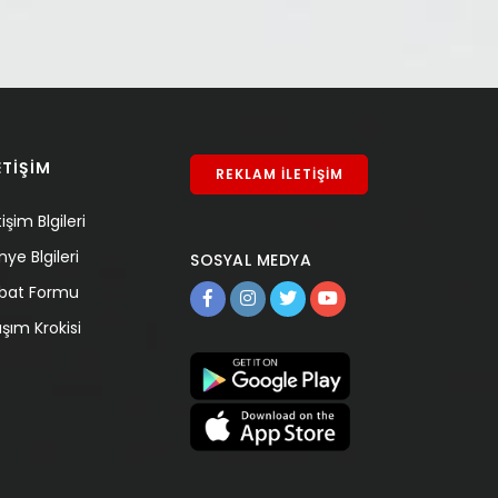
ETİŞİM
REKLAM İLETİŞİM
tişim Blgileri
nye Blgileri
SOSYAL MEDYA
tibat Formu
aşım Krokisi