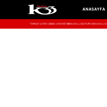
ANASAYFA
TÜRKSAT 12729 V 30000 | UYDUNET 888.KANAL | DIGITURK 190.KANAL | D