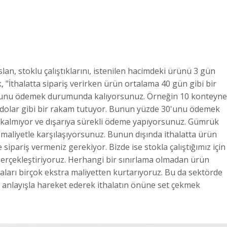
slan, stoklu çalıştıklarını, istenilen hacimdeki ürünü 3 gün
rek, "İthalatta sipariş verirken ürün ortalama 40 gün gibi bir
çoğunu ödemek durumunda kalıyorsunuz. Örneğin 10 konteyne
in dolar gibi bir rakam tutuyor. Bunun yüzde 30'unu ödemek
e kalmıyor ve dışarıya sürekli ödeme yapıyorsunuz. Gümrük
 maliyetle karşılaşıyorsunuz. Bunun dışında ithalatta ürün
 sipariş vermeniz gerekiyor. Bizde ise stokla çalıştığımız için
 gerçekleştiriyoruz. Herhangi bir sınırlama olmadan ürün
rmaları birçok ekstra maliyetten kurtarıyoruz. Bu da sektörde
 anlayışla hareket ederek ithalatın önüne set çekmek