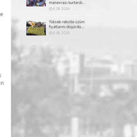
manevrası kurtardı...
6.08.2026
ce
Yüksek rekolte üzüm
fiyatlarını düşürdü...
6.08.2026
k
en