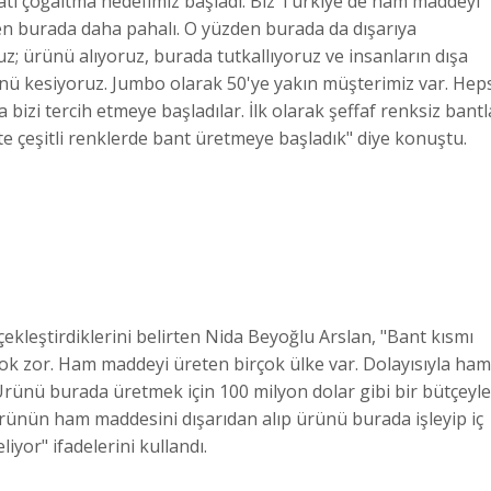
atı çoğaltma hedefimiz başladı. Biz Türkiye'de ham maddeyi
den burada daha pahalı. O yüzden burada da dışarıya
z; ürünü alıyoruz, burada tutkallıyoruz ve insanların dışa
nünü kesiyoruz. Jumbo olarak 50'ye yakın müşterimiz var. Hep
 bizi tercih etmeye başladılar. İlk olarak şeffaf renksiz bantl
ikte çeşitli renklerde bant üretmeye başladık" diye konuştu.
çekleştirdiklerini belirten Nida Beyoğlu Arslan, "Bant kısmı
ok zor. Ham maddeyi üreten birçok ülke var. Dolayısıyla ham
rünü burada üretmek için 100 milyon dolar gibi bir bütçeyle
rünün ham maddesini dışarıdan alıp ürünü burada işleyip iç
iyor" ifadelerini kullandı.