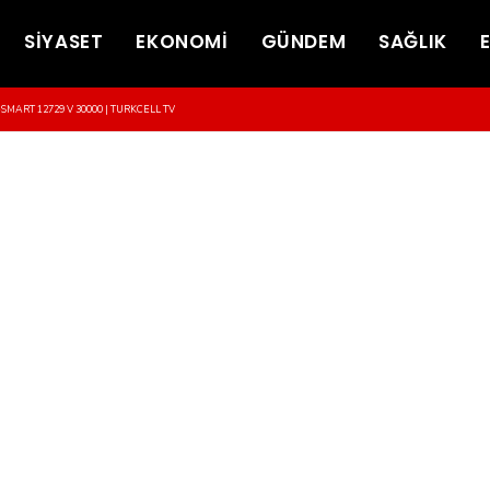
SİYASET
EKONOMİ
GÜNDEM
SAĞLIK
-SMART 12729 V 30000 | TURKCELL TV