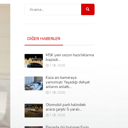
DİĞER HABERLER
MSK yeni sezon hazırlıklarına
başladı...
7.08.2026
Kaza anı kameraya
yansımıştı: Yaşadığı dehşet
anlarını anlattı...
7.08.2026
Otomobil park halindeki
araca çarptı: 5 yaralı...
7.08.2026
Pasajda ölü bulunan Eyüp