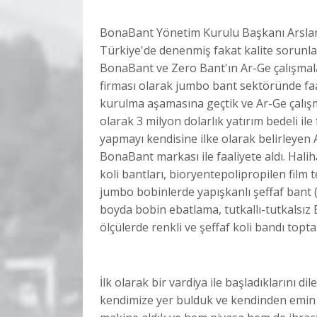
BonaBant Yönetim Kurulu Başkanı Arslan, 
Türkiye'de denenmiş fakat kalite sorunla
BonaBant ve Zero Bant'ın Ar-Ge çalışmala
firması olarak jumbo bant sektöründe faal
kurulma aşamasına geçtik ve Ar-Ge çalışm
olarak 3 milyon dolarlık yatırım bedeli ile
yapmayı kendisine ilke olarak belirleyen 
BonaBant markası ile faaliyete aldı. Hali
koli bantları, bioryentepolipropilen film te
jumbo bobinlerde yapışkanlı şeffaf bant (
boyda bobin ebatlama, tutkallı-tutkalsız B
ölçülerde renkli ve şeffaf koli bandı top
İlk olarak bir vardiya ile başladıklarını di
kendimize yer bulduk ve kendinden emin 