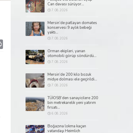
Can davası sürüyor...
7.08.2026
Mersin’de patlayan domates
konservesi 9 aylık bebeği
yaktı...
7.08.2026
p
il
Print
Orman ekipleri, yanan
otomobili görüp söndürdü...
7.08.2026
Mersin’de 200 kilo bozuk
midye dolması ele geçirildi...
7.08.2026
TÜİOSB’den sanayicilere 200
bin metrekarelik yeni yatırım
fırsatı...
6.08.2026
a
Boğazına lokma kaçan
vatandaşı Heimlich