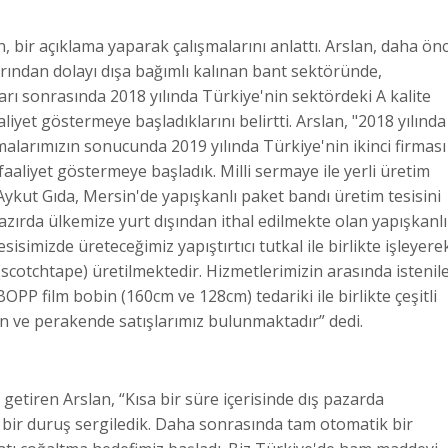
bir açıklama yaparak çalışmalarını anlattı. Arslan, daha ön
rından dolayı dışa bağımlı kalınan bant sektöründe,
rı sonrasında 2018 yılında Türkiye'nin sektördeki A kalite
iyet göstermeye başladıklarını belirtti. Arslan, "2018 yılında
alarımızın sonucunda 2019 yılında Türkiye'nin ikinci firması
 faaliyet göstermeye başladık. Milli sermaye ile yerli üretim
Aykut Gıda, Mersin'de yapışkanlı paket bandı üretim tesisini
hazırda ülkemize yurt dışından ithal edilmekte olan yapışkanlı
sisimizde üreteceğimiz yapıştırtıcı tutkal ile birlikte işleyere
scotchtape) üretilmektedir. Hizmetlerimizin arasında istenil
OPP film bobin (160cm ve 128cm) tedariki ile birlikte çeşitli
tan ve perakende satışlarımız bulunmaktadır” dedi.
le getiren Arslan, “Kısa bir süre içerisinde dış pazarda
bir duruş sergiledik. Daha sonrasında tam otomatik bir