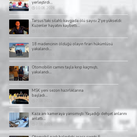
yerleştirdi...
10.08.2026
Tarsus’taki silahlı kavgada ölü sayısı 2’ye yükseldi:
Kuzenler hayatını kaybetti...
10.08.2026
18 madencinin öldüğü olayın firari hükümlüsü
yakalandı...
10.08.2026
Otomobilin camını taşla kırıp kaçmıştı,
yakalandı...
10.08.2026
MSK yeni sezon hazırlıklarına
başladı...
7.08.2026
Kaza anı kameraya yansımıştı: Yaşadığı dehşet anlarını
anlattı...
7.08.2026
Otomobil park halindeki araca çarptı: 5