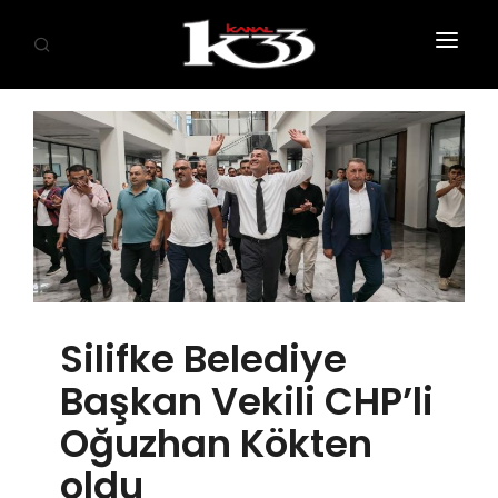
ANASAYFA
SİYASET
EKONOMİ
GÜNDEM
SAĞLIK
Silifke Belediye
EĞİTİM
Başkan Vekili CHP’li
KÜLTÜR SANAT
Oğuzhan Kökten
SPOR
oldu