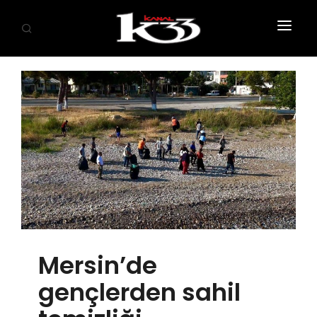
ANASAYFA
SİYASET
EKONOMİ
GÜNDEM
SAĞLIK
EĞİTİM
Mersin’de
KÜLTÜR SANAT
gençlerden sahil
SPOR