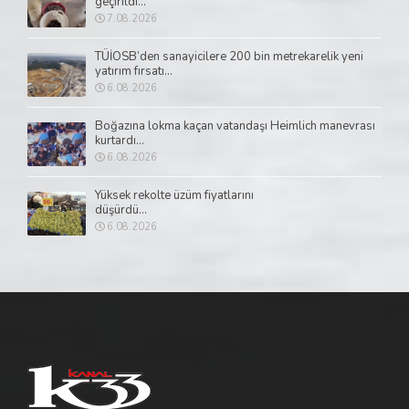
geçirildi...
7.08.2026
TÜİOSB’den sanayicilere 200 bin metrekarelik yeni
yatırım fırsatı...
6.08.2026
Boğazına lokma kaçan vatandaşı Heimlich manevrası
kurtardı...
6.08.2026
Yüksek rekolte üzüm fiyatlarını
düşürdü...
6.08.2026