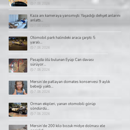
7.08.2026
Kaza anı kameraya yansımıştı: Yaşadığı dehşet anlarını
anlattı...
7.08.2026
Otomobil park halindeki araca çarptı: 5
yaralı...
7.08.2026
Pasajda ölü bulunan Eyüp Can davası
sürüyor...
7.08.2026
Mersin’de patlayan domates konservesi 9 aylık
bebeği yaktı...
7.08.2026
Orman ekipleri, yanan otomobili görüp
söndürdü...
7.08.2026
Mersin’de 200 kilo bozuk midye dolması ele