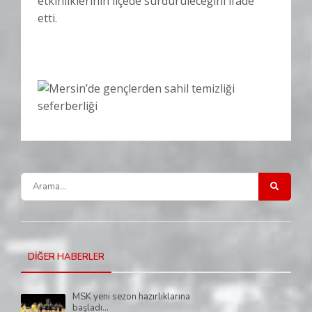
etkinliklerinin ilçede sürdürüleceğini ifade
etti.
DİĞER HABERLER
MSK yeni sezon hazırlıklarına
başladı...