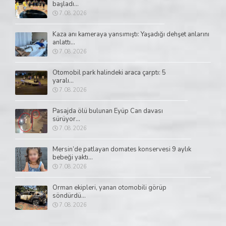
başladı...
7.08.2026
Kaza anı kameraya yansımıştı: Yaşadığı dehşet anlarını
anlattı...
7.08.2026
Otomobil park halindeki araca çarptı: 5
yaralı...
7.08.2026
Pasajda ölü bulunan Eyüp Can davası
sürüyor...
7.08.2026
Mersin’de patlayan domates konservesi 9 aylık
bebeği yaktı...
7.08.2026
Orman ekipleri, yanan otomobili görüp
söndürdü...
7.08.2026