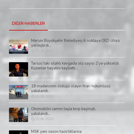
DİĞER HABERLER
Mersin Büyükşehir Belediyesi 6 noktaya OED cihazı
yerleştirdi...
10.08.2026
Tarsus’taki silahlı kavgada ölü sayısı 2’ye yükseldi:
Kuzenler hayatını kaybetti...
10.08.2026
18 madencinin öldüğü olayın firari hükümlüsü
yakalandı...
10.08.2026
Otomobilin camını taşla kırıp kaçmıştı,
yakalandı...
10.08.2026
MSK yeni sezon hazırlıklarına