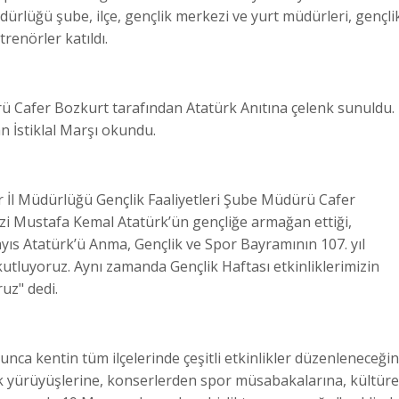
ürlüğü şube, ilçe, gençlik merkezi ve yurt müdürleri, gençli
trenörler katıldı.
ü Cafer Bozkurt tarafından Atatürk Anıtına çelenk sunuldu.
 İstiklal Marşı okundu.
İl Müdürlüğü Gençlik Faaliyetleri Şube Müdürü Cafer
i Mustafa Kemal Atatürk’ün gençliğe armağan ettiği,
ıs Atatürk’ü Anma, Gençlik ve Spor Bayramının 107. yıl
tluyoruz. Aynı zamanda Gençlik Haftası etkinliklerimizin
uz" dedi.
nca kentin tüm ilçelerinde çeşitli etkinlikler düzenleneceğin
lik yürüyüşlerine, konserlerden spor müsabakalarına, kültüre