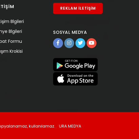
ETİŞİM
REKLAM İLETİŞİM
tişim Blgileri
nye Blgileri
SOSYAL MEDYA
tibat Formu
aşım Krokisi
, kopyalanamaz, kullanılamaz.
URA MEDYA