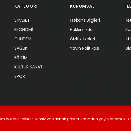
KATEGORİ
KURUMSAL
İL
SİYASET
Frekans Bilgileri
İle
EKONOMİ
Hakkımızda
Kü
GÜNDEM
Gizlilik İlkeleri
İr
SAĞLIK
Yayın Politikası
Ul
EĞİTİM
KÜLTÜR SANAT
SPOR
üm hakları saklıdır. İzinsiz ve kaynak gösterilemeden yayınlanamaz