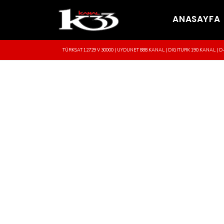
ANASAYFA
TÜRKSAT 12729 V 30000 | UYDUNET 888.KANAL | DIGITURK 190.KANAL | D