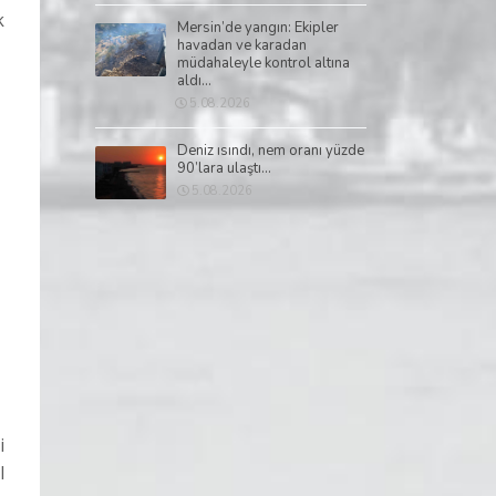
k
Mersin’de yangın: Ekipler
havadan ve karadan
müdahaleyle kontrol altına
aldı...
5.08.2026
Deniz ısındı, nem oranı yüzde
90’lara ulaştı...
5.08.2026
i
l