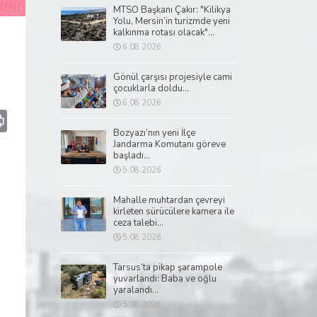
MTSO Başkanı Çakır: "Kilikya
Yolu, Mersin’in turizmde yeni
kalkınma rotası olacak"...
6.08.2026
Gönül çarşısı projesiyle cami
çocuklarla doldu...
6.08.2026
p
il
Print
Bozyazı’nın yeni İlçe
Jandarma Komutanı göreve
başladı...
5.08.2026
Mahalle muhtardan çevreyi
kirleten sürücülere kamera ile
ceza talebi...
5.08.2026
Tarsus’ta pikap şarampole
yuvarlandı: Baba ve oğlu
yaralandı...
5.08.2026