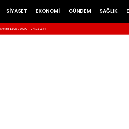
SİYASET
EKONOMİ
GÜNDEM
SAĞLIK
-SMART 12729 V 30000 | TURKCELL TV