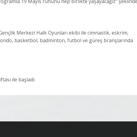
programla 19 Mayıs ruhunu hep birlikte yaşayacağız" şeklind
nçlik Merkezi Halk Oyunları ekibi ile cimnastik, eskrim,
kwondo, basketbol, badminton, futbol ve güreş branşlarında