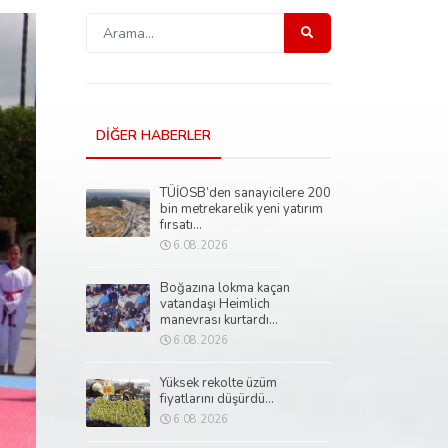
DİĞER HABERLER
TÜİOSB’den sanayicilere 200
bin metrekarelik yeni yatırım
fırsatı...
6.08.2026
Boğazına lokma kaçan
vatandaşı Heimlich
manevrası kurtardı...
6.08.2026
Yüksek rekolte üzüm
fiyatlarını düşürdü...
6.08.2026