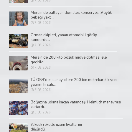
7.08.2026
Mersin’de patlayan domates konservesi 9 aylık
bebeği yaktı...
7.08.2026
Orman ekipleri, yanan otomobili görüp
söndürdü...
7.08.2026
Mersin’de 200 kilo bozuk midye dolması ele
geçirildi...
7.08.2026
TÜİOSB’den sanayicilere 200 bin metrekarelik yeni
yatırım fırsatı...
6.08.2026
Boğazına lokma kaçan vatandaşı Heimlich manevrası
kurtardı...
6.08.2026
Yüksek rekolte üzüm fiyatlarını
düşürdü...