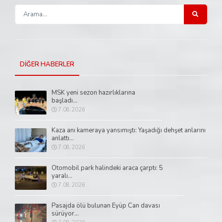
DİĞER HABERLER
MSK yeni sezon hazırlıklarına
başladı...
7.08.2026
Kaza anı kameraya yansımıştı: Yaşadığı dehşet anlarını
anlattı...
7.08.2026
Otomobil park halindeki araca çarptı: 5
yaralı...
7.08.2026
Pasajda ölü bulunan Eyüp Can davası
sürüyor...