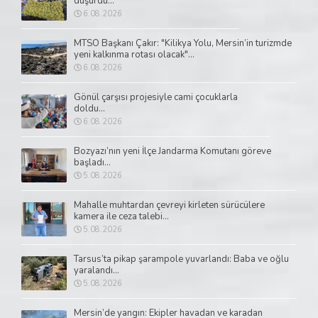
düşürdü...
6.08.2026
MTSO Başkanı Çakır: "Kilikya Yolu, Mersin’in turizmde
yeni kalkınma rotası olacak"...
6.08.2026
Gönül çarşısı projesiyle cami çocuklarla
doldu...
6.08.2026
Bozyazı’nın yeni İlçe Jandarma Komutanı göreve
başladı...
5.08.2026
Mahalle muhtardan çevreyi kirleten sürücülere
kamera ile ceza talebi...
5.08.2026
Tarsus’ta pikap şarampole yuvarlandı: Baba ve oğlu
yaralandı...
5.08.2026
Mersin’de yangın: Ekipler havadan ve karadan