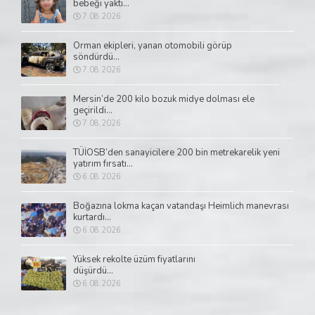
bebeği yaktı...
7.08.2026
Orman ekipleri, yanan otomobili görüp
söndürdü...
7.08.2026
Mersin’de 200 kilo bozuk midye dolması ele
geçirildi...
7.08.2026
TÜİOSB’den sanayicilere 200 bin metrekarelik yeni
yatırım fırsatı...
6.08.2026
Boğazına lokma kaçan vatandaşı Heimlich manevrası
kurtardı...
6.08.2026
Yüksek rekolte üzüm fiyatlarını
düşürdü...
6.08.2026