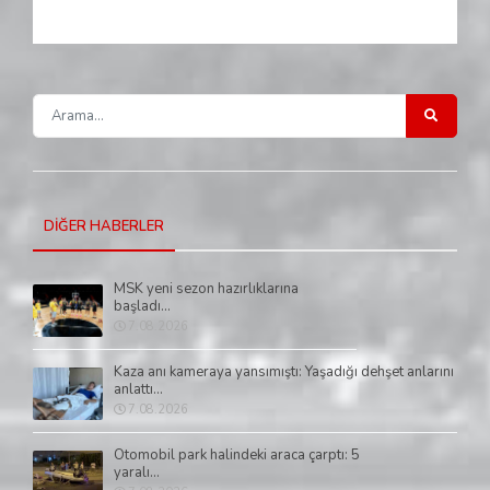
DİĞER HABERLER
MSK yeni sezon hazırlıklarına
başladı...
7.08.2026
Kaza anı kameraya yansımıştı: Yaşadığı dehşet anlarını
anlattı...
7.08.2026
Otomobil park halindeki araca çarptı: 5
yaralı...