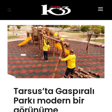
ANASAYFA
SİYASET
EKONOMİ
GÜNDEM
SAĞLIK
EĞİTİM
Tarsus’ta Gaspıralı
KÜLTÜR SANAT
Parkı modern bir
SPOR
görünüme