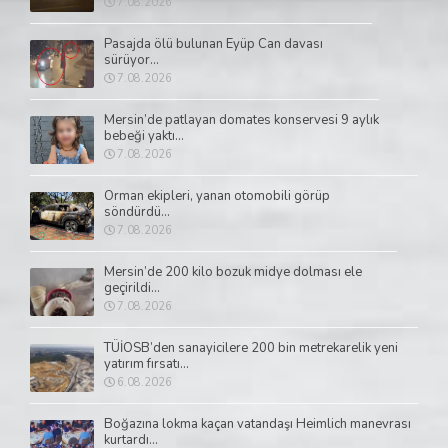
7.08.2026
Pasajda ölü bulunan Eyüp Can davası
sürüyor...
7.08.2026
Mersin’de patlayan domates konservesi 9 aylık
bebeği yaktı...
7.08.2026
Orman ekipleri, yanan otomobili görüp
söndürdü...
7.08.2026
Mersin’de 200 kilo bozuk midye dolması ele
geçirildi...
7.08.2026
TÜİOSB’den sanayicilere 200 bin metrekarelik yeni
yatırım fırsatı...
6.08.2026
Boğazına lokma kaçan vatandaşı Heimlich manevrası
kurtardı...