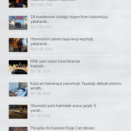
10.08.2026
18 madencinin öldüğü olayın firari hükümlüsü
yakalandı...
10.08.2026
Otomobilin camını taşla kırıp kaçmıştı,
yakalandı...
10.08.2026
MSK yeni sezon hazırlıklarına
başladı...
7.08.2026
Kaza anı kameraya yansımıştı: Yaşadığı dehşet anlarını
anlattı...
7.08.2026
Otomobil park halindeki araca çarptı: 5
yaralı...
7.08.2026
Pasajda ölü bulunan Eyüp Can davası