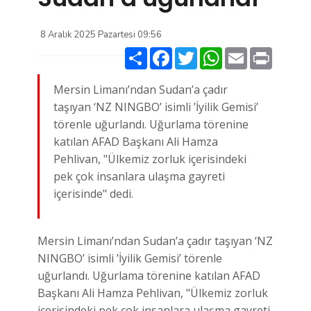
8 Aralık 2025 Pazartesi 09:56
Paylaş
Facebook
Twitter
WhatsApp
Email
Print
Mersin Limanı’ndan Sudan’a çadır
taşıyan ‘NZ NINGBO’ isimli ’İyilik Gemisi’
törenle uğurlandı. Uğurlama törenine
katılan AFAD Başkanı Ali Hamza
Pehlivan, "Ülkemiz zorluk içerisindeki
pek çok insanlara ulaşma gayreti
içerisinde" dedi.
Mersin Limanı’ndan Sudan’a çadır taşıyan ‘NZ
NINGBO’ isimli ’İyilik Gemisi’ törenle
uğurlandı. Uğurlama törenine katılan AFAD
Başkanı Ali Hamza Pehlivan, "Ülkemiz zorluk
içerisindeki pek çok insanlara ulaşma gayreti