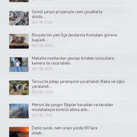
Gönül çarşısı projesiyle cami çocuklarla
doldu...
6.08.2026
Bozyazı’nın yeni İlçe Jandarma Komutanı göreve
başladı...
5.08.2026
Mahalle muhtardan çevreyi kirleten sürücülere
kamera ile ceza talebi...
5.08.2026
Tarsus’ta pikap şarampole yuvarlandı: Baba ve oğlu
yaralandı...
5.08.2026
Mersin’de yangın: Ekipler havadan ve karadan
müdahaleyle kontrol altına aldı...
5.08.2026
Deniz ısındı, nem oranı yüzde 90’lara
ulaştı...