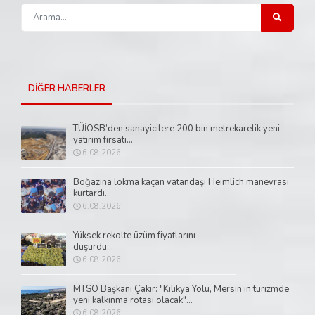
DİĞER HABERLER
TÜİOSB’den sanayicilere 200 bin metrekarelik yeni
yatırım fırsatı...
6.08.2026
Boğazına lokma kaçan vatandaşı Heimlich manevrası
kurtardı...
6.08.2026
Yüksek rekolte üzüm fiyatlarını
düşürdü...
6.08.2026
MTSO Başkanı Çakır: "Kilikya Yolu, Mersin’in turizmde
yeni kalkınma rotası olacak"...
6.08.2026