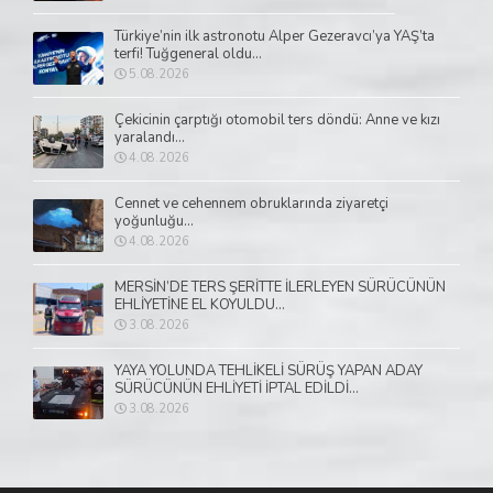
Türkiye’nin ilk astronotu Alper Gezeravcı’ya YAŞ’ta
terfi! Tuğgeneral oldu...
5.08.2026
Çekicinin çarptığı otomobil ters döndü: Anne ve kızı
yaralandı...
4.08.2026
Cennet ve cehennem obruklarında ziyaretçi
yoğunluğu...
4.08.2026
MERSİN’DE TERS ŞERİTTE İLERLEYEN SÜRÜCÜNÜN
EHLİYETİNE EL KOYULDU...
3.08.2026
YAYA YOLUNDA TEHLİKELİ SÜRÜŞ YAPAN ADAY
SÜRÜCÜNÜN EHLİYETİ İPTAL EDİLDİ...
3.08.2026