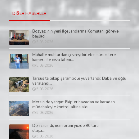
DİĞER HABERLER
Bozyazı’nın yeni İlçe Jandarma Komutanı göreve
başladı...
5.08.2026
Mahalle muhtardan çevreyi kirleten sürücülere
kamera ile ceza talebi...
5.08.2026
Tarsus’ta pikap şarampole yuvarlandı: Baba ve oğlu
yaralandı...
5.08.2026
Mersin’de yangın: Ekipler havadan ve karadan
müdahaleyle kontrol altına aldı...
5.08.2026
Deniz ısındı, nem oranı yüzde 90’lara
ulaştı...
5.08.2026