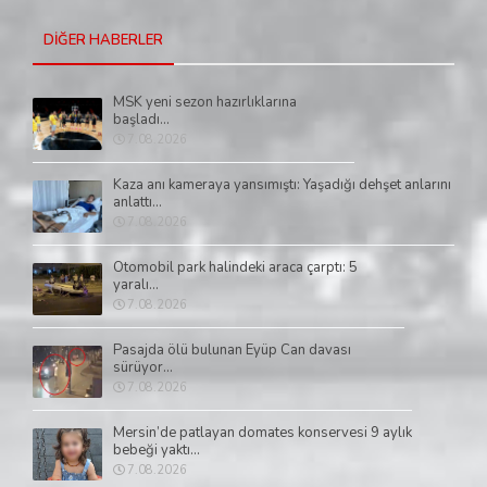
DİĞER HABERLER
MSK yeni sezon hazırlıklarına
başladı...
7.08.2026
Kaza anı kameraya yansımıştı: Yaşadığı dehşet anlarını
anlattı...
7.08.2026
Otomobil park halindeki araca çarptı: 5
yaralı...
7.08.2026
Pasajda ölü bulunan Eyüp Can davası
sürüyor...
7.08.2026
Mersin’de patlayan domates konservesi 9 aylık
bebeği yaktı...
7.08.2026