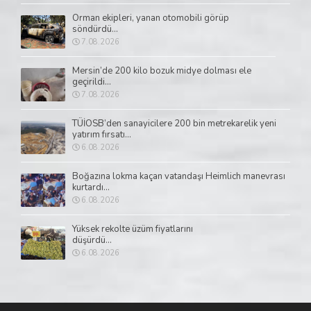
Orman ekipleri, yanan otomobili görüp
söndürdü...
7.08.2026
Mersin’de 200 kilo bozuk midye dolması ele
geçirildi...
7.08.2026
TÜİOSB’den sanayicilere 200 bin metrekarelik yeni
yatırım fırsatı...
6.08.2026
Boğazına lokma kaçan vatandaşı Heimlich manevrası
kurtardı...
6.08.2026
Yüksek rekolte üzüm fiyatlarını
düşürdü...
6.08.2026