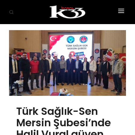
ANASAYFA
SİYASET
EKONOMİ
GÜNDEM
SAĞLIK
EĞİTİM
Türk Sağlık-Sen
KÜLTÜR SANAT
Mersin Şubesi’nde
SPOR
Halil Vural güven