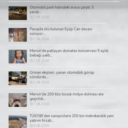
Otomobil park halindeki araca çarptı: 5
yaralı...
7.08.2026
Pasajda ölü bulunan Eyüp Can davası
sürüyor...
7.08.2026
Mersin’de patlayan domates konservesi 9 aylık
bebeği yaktı...
7.08.2026
Orman ekipleri, yanan otomobili görüp
söndürdü...
7.08.2026
Mersin’de 200 kilo bozuk midye dolması ele
geçirildi...
7.08.2026
TÜİOSB’den sanayicilere 200 bin metrekarelik yeni
yatırım fırsatı...
6.08.2026