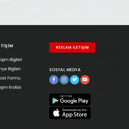
ETİŞİM
REKLAM İLETİŞİM
tişim Blgileri
nye Blgileri
SOSYAL MEDYA
tibat Formu
aşım Krokisi