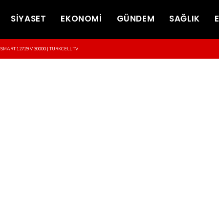
SİYASET
EKONOMİ
GÜNDEM
SAĞLIK
-SMART 12729 V 30000 | TURKCELL TV