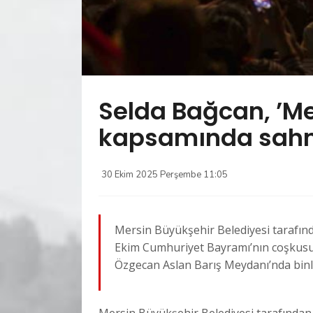
Selda Bağcan, ’Mer
kapsamında sahn
30 Ekim 2025 Perşembe 11:05
Mersin Büyükşehir Belediyesi tarafınd
Ekim Cumhuriyet Bayramı’nın coşkusuy
Özgecan Aslan Barış Meydanı’nda binle
Mersin Büyükşehir Belediyesi tarafından 