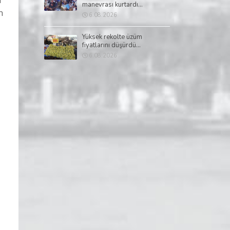
manevrası kurtardı...
n
6.08.2026
Yüksek rekolte üzüm
fiyatlarını düşürdü...
6.08.2026