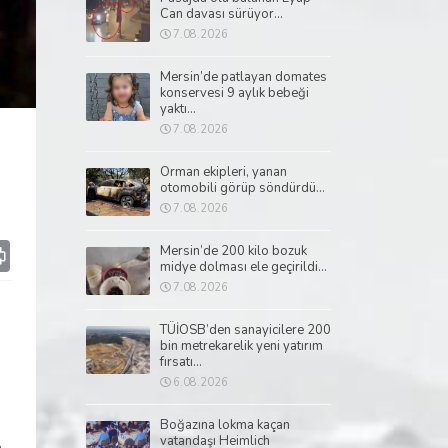
Can davası sürüyor...
7.08.2026
Mersin’de patlayan domates
konservesi 9 aylık bebeği
yaktı...
7.08.2026
Orman ekipleri, yanan
otomobili görüp söndürdü...
7.08.2026
p
il
Print
Mersin’de 200 kilo bozuk
midye dolması ele geçirildi...
7.08.2026
TÜİOSB’den sanayicilere 200
bin metrekarelik yeni yatırım
fırsatı...
6.08.2026
Boğazına lokma kaçan
vatandaşı Heimlich
m