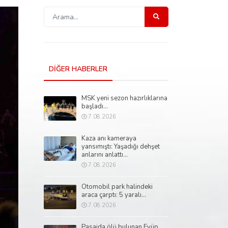
DİĞER HABERLER
MSK yeni sezon hazırlıklarına
başladı...
7.08.2026
Kaza anı kameraya
yansımıştı: Yaşadığı dehşet
anlarını anlattı...
7.08.2026
Otomobil park halindeki
araca çarptı: 5 yaralı...
7.08.2026
Pasajda ölü bulunan Eyüp