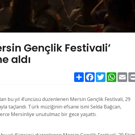
sin Gençlik Festivali’
e aldı
Paylaş
Facebook
Twitter
WhatsAp
Ema
an bu yıl 4’üncüsü düzenlenen Mersin Gençlik Festivali, 29
la taçlandı. Türk müziğinin efsane ismi Selda Bağcan,
rce Mersinliye unutulmaz bir gece yaşattı.
bu yıl 4’üncüsü düzenlenen Mersin Gençlik Festivali, 29 Eki