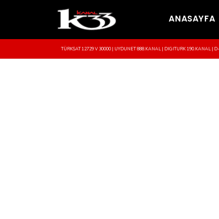
ANASAYFA
TÜRKSAT 12729 V 30000 | UYDUNET 888.KANAL | DIGITURK 190.KANAL | D