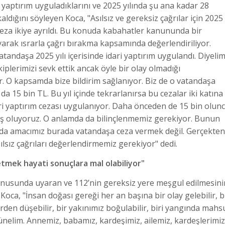
 yaptırım uyguladıklarını ve 2025 yılında şu ana kadar 28
aldığını söyleyen Koca, "Asılsız ve gereksiz çağrılar için 2025
 ceza ikiye ayrıldı. Bu konuda kabahatler kanununda bir
ayarak ısrarla çağrı bırakma kapsamında değerlendiriliyor.
tandaşa 2025 yılı içerisinde idari yaptırım uygulandı. Diyeli
iplerimizi sevk ettik ancak öyle bir olay olmadığı
r. O kapsamda bize bildirim sağlanıyor. Biz de o vatandaşa
a 15 bin TL. Bu yıl içinde tekrarlanırsa bu cezalar iki katına
ri yaptırım cezası uygulanıyor. Daha önceden de 15 bin olun
mış oluyoruz. O anlamda da bilinçlenmemiz gerekiyor. Bunun
Aslında amacımız burada vatandaşa ceza vermek değil. Gerçekten
ılsız çağrıları değerlendirmemiz gerekiyor" dedi.
etmek hayati sonuçlara mal olabiliyor"
konusunda uyaran ve 112’nin gereksiz yere meşgul edilmesini
ca, "İnsan doğası gereği her an başına bir olay gelebilir, b
 yerden düşebilir, bir yakınımız boğulabilir, biri yangında mahs
şünelim. Annemiz, babamız, kardeşimiz, ailemiz, kardeşlerimiz