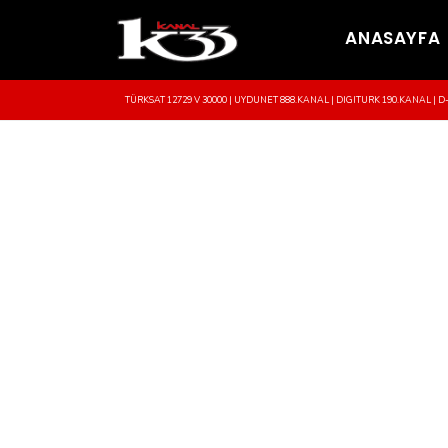
ANASAYFA
TÜRKSAT 12729 V 30000 | UYDUNET 888.KANAL | DIGITURK 190.KANAL | D