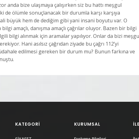
or anda bize ulaşmaya çalışırken siz bu hattı meşgul
ki de ölümle sonuçlanacak bir durumla karşı karşıya
ali büyük hem de dediğim gibi yani insani boyutu var. O
ilgi amaçlı, danışma amaçlı çağrılar oluyor. Bazen bir bilgi
gili bilgi alınmak için aramalar yapılıyor. Onlar da bizi meşgu
rekiyor. Hani asılsız çağrıdan ziyade bu çağrı 112’yi
il müdahale edilmesi gereken bir durum mu? Bunun farkına ve
onuştu.
KATEGORİ
KURUMSAL
İL
SİYASET
Frekans Bilgileri
İle