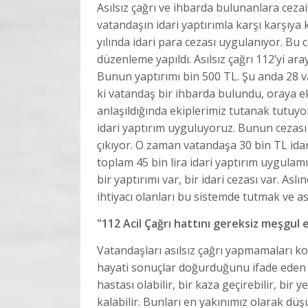
Asılsız çağrı ve ihbarda bulunanlara cezai
vatandaşın idari yaptırımla karşı karşıya k
yılında idari para cezası uygulanıyor. Bu
düzenleme yapıldı. Asılsız çağrı 112’yi ar
Bunun yaptırımı bin 500 TL. Şu anda 28 va
ki vatandaş bir ihbarda bulundu, oraya ek
anlaşıldığında ekiplerimiz tutanak tutuyo
idari yaptırım uyguluyoruz. Bunun cezası d
çıkıyor. O zaman vatandaşa 30 bin TL ida
toplam 45 bin lira idari yaptırım uygula
bir yaptırımı var, bir idari cezası var. 
ihtiyacı olanları bu sistemde tutmak ve as
"112 Acil Çağrı hattını gereksiz meşgul 
Vatandaşları asılsız çağrı yapmamaları 
hayati sonuçlar doğurduğunu ifade eden Ko
hastası olabilir, bir kaza geçirebilir, bir
kalabilir. Bunları en yakınımız olarak dü