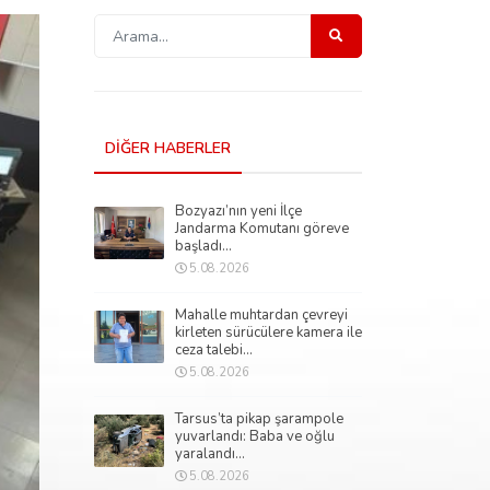
DİĞER HABERLER
Bozyazı’nın yeni İlçe
Jandarma Komutanı göreve
başladı...
5.08.2026
Mahalle muhtardan çevreyi
kirleten sürücülere kamera ile
ceza talebi...
5.08.2026
Tarsus’ta pikap şarampole
yuvarlandı: Baba ve oğlu
yaralandı...
5.08.2026