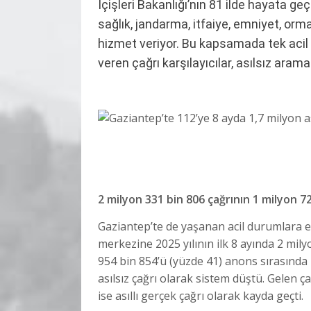
İçişleri Bakanlığı’nın 81 ilde hayata g
sağlık, jandarma, itfaiye, emniyet, orma
hizmet veriyor. Bu kapsamada tek acil
veren çağrı karşılayıcılar, asılsız aramal
2 milyon 331 bin 806 çağrının 1 milyon 72
Gaziantep’te de yaşanan acil durumlara e
merkezine 2025 yılının ilk 8 ayında 2 mily
954 bin 854’ü (yüzde 41) anons sırasında
asılsız çağrı olarak sistem düştü. Gelen ç
ise asıllı gerçek çağrı olarak kayda geçti.