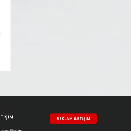
l
ETİŞİM
REKLAM İLETİŞİM
tişim Blgileri