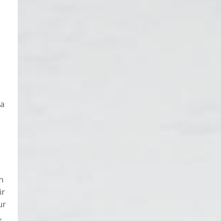
m
ca
n
ir
ur
,