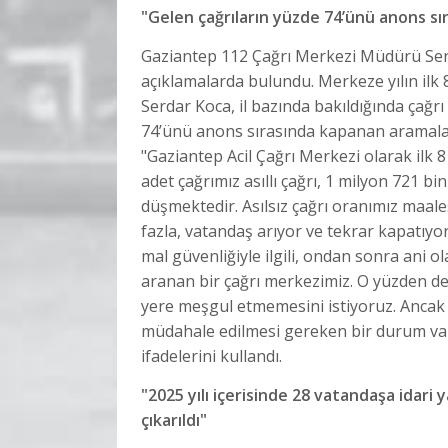
"Gelen çağrıların yüzde 74’ünü anons sı
Gaziantep 112 Çağrı Merkezi Müdürü Serdar 
açıklamalarda bulundu. Merkeze yılın ilk 
Serdar Koca, il bazında bakıldığında çağr
74’ünü anons sırasında kapanan aramalar
"Gaziantep Acil Çağrı Merkezi olarak ilk 8
adet çağrımız asıllı çağrı, 1 milyon 721 bi
düşmektedir. Asılsız çağrı oranımız maal
fazla, vatandaş arıyor ve tekrar kapatıyo
mal güvenliğiyle ilgili, ondan sonra ani ol
aranan bir çağrı merkezimiz. O yüzden de 
yere meşgul etmemesini istiyoruz. Ancak ta
müdahale edilmesi gereken bir durum vars
ifadelerini kullandı.
"2025 yılı içerisinde 28 vatandaşa idari y
çıkarıldı"