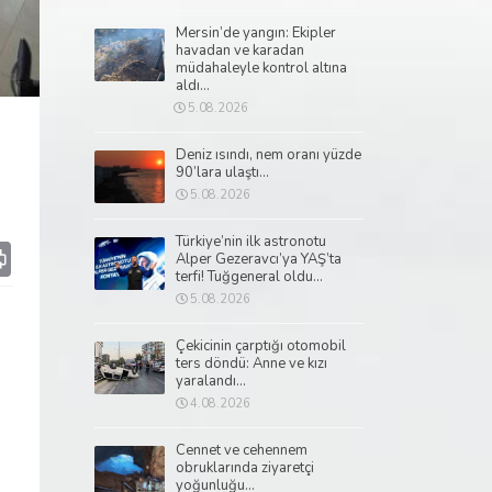
Mersin’de yangın: Ekipler
havadan ve karadan
müdahaleyle kontrol altına
aldı...
5.08.2026
Deniz ısındı, nem oranı yüzde
90’lara ulaştı...
5.08.2026
Türkiye’nin ilk astronotu
p
il
Print
Alper Gezeravcı’ya YAŞ’ta
terfi! Tuğgeneral oldu...
5.08.2026
Çekicinin çarptığı otomobil
ters döndü: Anne ve kızı
yaralandı...
4.08.2026
Cennet ve cehennem
obruklarında ziyaretçi
yoğunluğu...