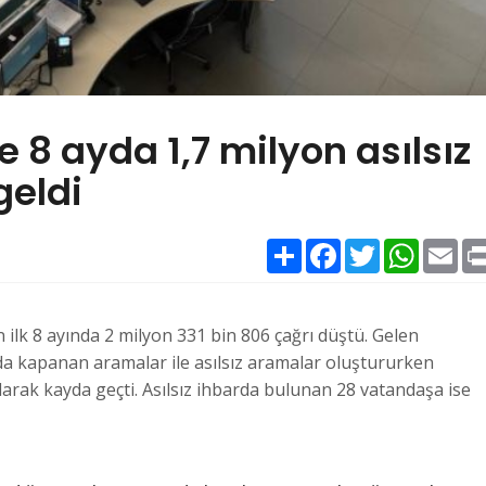
e 8 ayda 1,7 milyon asılsız
geldi
Paylaş
Facebook
Twitter
WhatsAp
Ema
ın ilk 8 ayında 2 milyon 331 bin 806 çağrı düştü. Gelen
da kapanan aramalar ile asılsız aramalar oluştururken
olarak kayda geçti. Asılsız ihbarda bulunan 28 vatandaşa ise