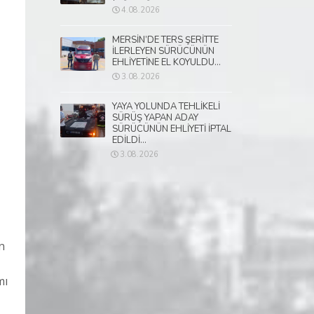
4.08.2026
MERSİN’DE TERS ŞERİTTE
İLERLEYEN SÜRÜCÜNÜN
EHLİYETİNE EL KOYULDU...
3.08.2026
YAYA YOLUNDA TEHLİKELİ
SÜRÜŞ YAPAN ADAY
SÜRÜCÜNÜN EHLİYETİ İPTAL
EDİLDİ...
3.08.2026
n
mı