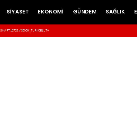
SİYASET
EKONOMİ
GÜNDEM
SAĞLIK
-SMART 12729 V 30000 | TURKCELL TV