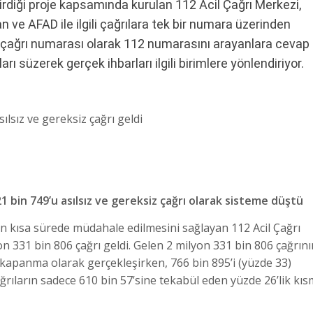
eçirdiği proje kapsamında kurulan 112 Acil Çağrı Merkezi,
n ve AFAD ile ilgili çağrılara tek bir numara üzerinden
 çağrı numarası olarak 112 numarasını arayanlara cevap
arı süzerek gerçek ihbarları ilgili birimlere yönlendiriyor.
1 bin 749’u asılsız ve gereksiz çağrı olarak sisteme düştü
n kısa sürede müdahale edilmesini sağlayan 112 Acil Çağrı
on 331 bin 806 çağrı geldi. Gelen 2 milyon 331 bin 806 çağrını
 kapanma olarak gerçekleşirken, 766 bin 895’i (yüzde 33)
ağrıların sadece 610 bin 57’sine tekabül eden yüzde 26’lik kıs