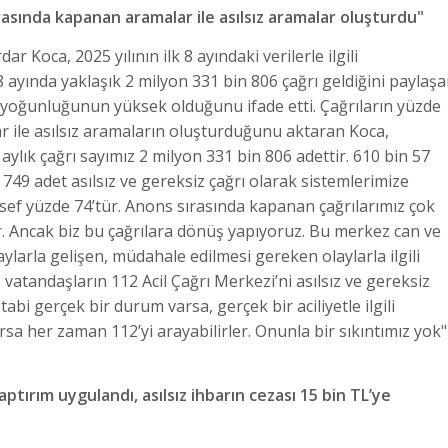
rasında kapanan aramalar ile asılsız aramalar oluşturdu"
Koca, 2025 yılının ilk 8 ayındaki verilerle ilgili
8 ayında yaklaşık 2 milyon 331 bin 806 çağrı geldiğini paylaş
ı yoğunluğunun yüksek olduğunu ifade etti. Çağrıların yüzde
 ile asılsız aramaların oluşturduğunu aktaran Koca,
 aylık çağrı sayımız 2 milyon 331 bin 806 adettir. 610 bin 57
n 749 adet asılsız ve gereksiz çağrı olarak sistemlerimize
esef yüzde 74’tür. Anons sırasında kapanan çağrılarımız çok
r. Ancak biz bu çağrılara dönüş yapıyoruz. Bu merkez can ve
aylarla gelişen, müdahale edilmesi gereken olaylarla ilgili
vatandaşların 112 Acil Çağrı Merkezi’ni asılsız ve gereksiz
bi gerçek bir durum varsa, gerçek bir aciliyetle ilgili
a her zaman 112’yi arayabilirler. Onunla bir sıkıntımız yok"
aptırım uygulandı, asılsız ihbarın cezası 15 bin TL’ye