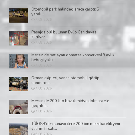
Otomobil park halindeki araca çarptı: 5
yaralı...
7.08.2026
Pasajda ölü bulunan Eyüp Can davası
sürüyor...
7.08.2026
Mersin’de patlayan domates konservesi 9 aylık
bebeği yaktı...
7.08.2026
Orman ekipleri, yanan otomobili görüp
söndürdü...
7.08.2026
Mersin’de 200 kilo bozuk midye dolması ele
geçirildi...
7.08.2026
TÜİOSB’den sanayicilere 200 bin metrekarelik yeni
yatırım fırsatı...
6.08.2026