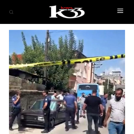
ANASAYFA
SİYASET
EKONOMİ
GÜNDEM
SAĞLIK
EĞİTİM
KÜLTÜR SANAT
SPOR