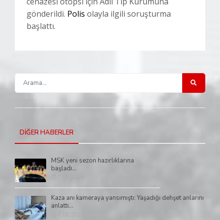
cenazesi otopsi için Adli Tıp Kurumuna
gönderildi.
Polis
olayla ilgili soruşturma
başlattı.
DİĞER HABERLER
MSK yeni sezon hazırlıklarına
başladı...
7.08.2026
Kaza anı kameraya yansımıştı: Yaşadığı dehşet anlarını
anlattı...
7.08.2026