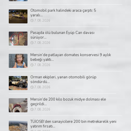
Otomobil park halindeki araca çarptı: 5
yaralı...
7.08.2026
Pasajda ölü bulunan Eyüp Can davası
sürüyor...
7.08.2026
Mersin’de patlayan domates konservesi 9 aylık
bebeği yaktı...
7.08.2026
Orman ekipleri, yanan otomobili görüp
söndürdü...
7.08.2026
Mersin’de 200 kilo bozuk midye dolması ele
geçirildi...
7.08.2026
TÜİOSB’den sanayicilere 200 bin metrekarelik yeni
yatırım fırsatı...