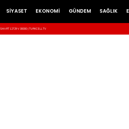
SİYASET
EKONOMİ
GÜNDEM
SAĞLIK
-SMART 12729 V 30000 | TURKCELL TV