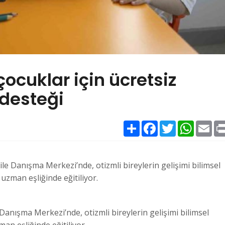
çocuklar için ücretsiz
 desteği
Paylaş
Facebook
Twitter
WhatsAp
Ema
e Danışma Merkezi’nde, otizmli bireylerin gelişimi bilimsel
uzman eşliğinde eğitiliyor.
anışma Merkezi’nde, otizmli bireylerin gelişimi bilimsel
an eşliğinde eğitiliyor.