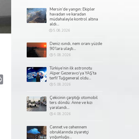
Mersin’de yangın: Ekipler
havadan ve karadan
müdahaleyle kontrol altına
aldı...
5.08.2026
Deniz ısındı, nem oranı yüzde
90’lara ulaştı...
5.08.2026
Türkiye’nin ilk astronotu
Alper Gezeravcı’ya YAŞ’ta
p
il
Print
terfi! Tuğgeneral oldu...
5.08.2026
Çekicinin çarptığı otomobil
ters döndü: Anne ve kızı
yaralandı...
4.08.2026
Cennet ve cehennem
obruklarında ziyaretçi
yoğunluğu...