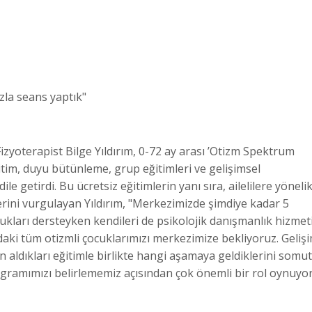
zla seans yaptık"
yoterapist Bilge Yıldırım, 0-72 ay arası ’Otizm Spektrum
tim, duyu bütünleme, grup eğitimleri ve gelişimsel
le getirdi. Bu ücretsiz eğitimlerin yanı sıra, ailelilere yöneli
erini vurgulayan Yıldırım, "Merkezimizde şimdiye kadar 5
cukları dersteyken kendileri de psikolojik danışmanlık hizmet
ındaki tüm otizmli çocuklarımızı merkezimize bekliyoruz. Geliş
n aldıkları eğitimle birlikte hangi aşamaya geldiklerini somut
ogramımızı belirlememiz açısından çok önemli bir rol oynuyo