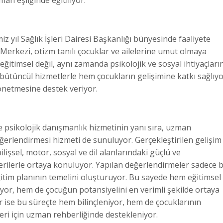
 yıl Sağlık İşleri Dairesi Başkanlığı bünyesinde faaliyete
Merkezi, otizm tanılı çocuklar ve ailelerine umut olmaya
eğitimsel değil, aynı zamanda psikolojik ve sosyal ihtiyaçların
ütüncül hizmetlerle hem çocukların gelişimine katkı sağlıyo
yönetmesine destek veriyor.
 psikolojik danışmanlık hizmetinin yanı sıra, uzman
ğerlendirmesi hizmeti de sunuluyor. Gerçekleştirilen gelişim
lişsel, motor, sosyal ve dil alanlarındaki güçlü ve
erilerle ortaya konuluyor. Yapılan değerlendirmeler sadece b
ğitim planının temelini oluşturuyor. Bu sayede hem eğitimsel
or, hem de çocuğun potansiyelini en verimli şekilde ortaya
er ise bu süreçte hem bilinçleniyor, hem de çocuklarının
leri için uzman rehberliğinde destekleniyor.