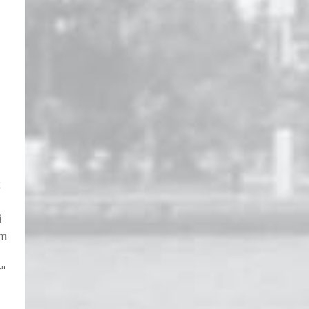
k
i
im
r"