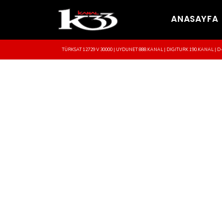
ANASAYFA
TÜRKSAT 12729 V 30000 | UYDUNET 888.KANAL | DIGITURK 190.KANAL | D