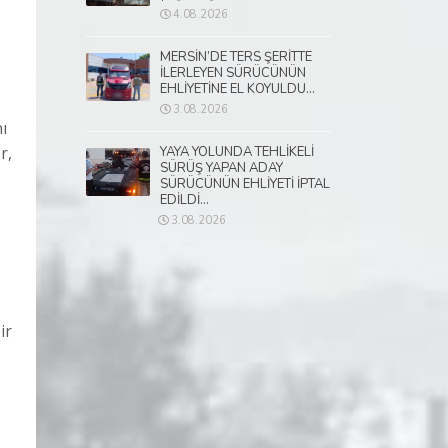
4.08.2026
MERSİN’DE TERS ŞERİTTE
İLERLEYEN SÜRÜCÜNÜN
EHLİYETİNE EL KOYULDU...
3.08.2026
ı
r,
YAYA YOLUNDA TEHLİKELİ
SÜRÜŞ YAPAN ADAY
SÜRÜCÜNÜN EHLİYETİ İPTAL
EDİLDİ...
3.08.2026
ir