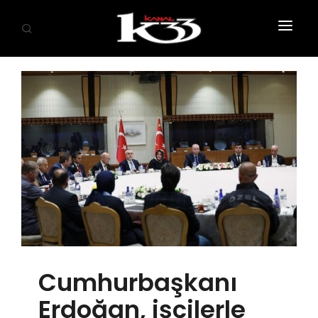
ANASAYFA
SİYASET
EKONOMİ
GÜNDEM
SAĞLIK
EĞİTİM
KÜLTÜR SANAT
Cumhurbaşkanı
SPOR
Erdoğan, işçilerle