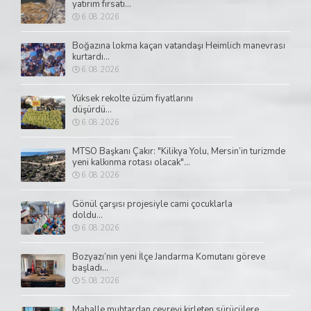
yatırım fırsatı...
6.08.2026
Boğazına lokma kaçan vatandaşı Heimlich manevrası
kurtardı...
6.08.2026
Yüksek rekolte üzüm fiyatlarını
düşürdü...
6.08.2026
MTSO Başkanı Çakır: "Kilikya Yolu, Mersin’in turizmde
yeni kalkınma rotası olacak"...
6.08.2026
Gönül çarşısı projesiyle cami çocuklarla
doldu...
6.08.2026
Bozyazı’nın yeni İlçe Jandarma Komutanı göreve
başladı...
5.08.2026
Mahalle muhtardan çevreyi kirleten sürücülere