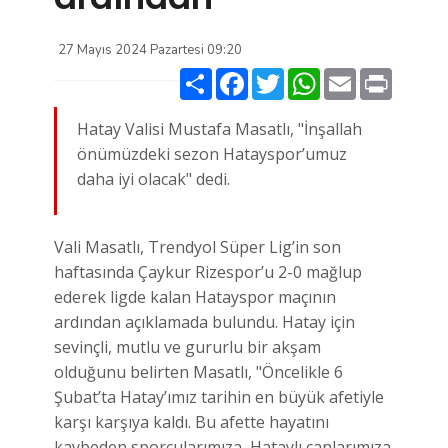
27 Mayıs 2024 Pazartesi 09:20
Paylaş
Facebook
Twitter
WhatsApp
Email
Print
Hatay Valisi Mustafa Masatlı, "İnşallah
önümüzdeki sezon Hatayspor’umuz
daha iyi olacak" dedi.
Vali Masatlı, Trendyol Süper Lig’in son
haftasında Çaykur Rizespor’u 2-0 mağlup
ederek ligde kalan Hatayspor maçının
ardından açıklamada bulundu. Hatay için
sevinçli, mutlu ve gururlu bir akşam
olduğunu belirten Masatlı, "Öncelikle 6
Şubat’ta Hatay’ımız tarihin en büyük afetiyle
karşı karşıya kaldı. Bu afette hayatını
kaybeden sporcularımıza, Hataylı canlarımıza