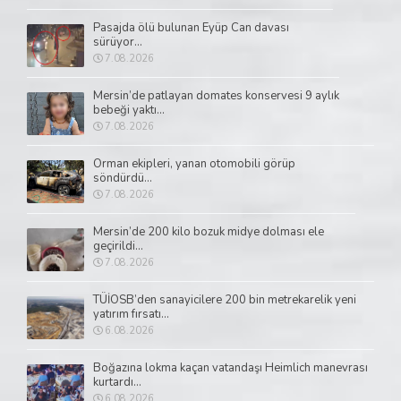
Pasajda ölü bulunan Eyüp Can davası
sürüyor...
7.08.2026
Mersin’de patlayan domates konservesi 9 aylık
bebeği yaktı...
7.08.2026
Orman ekipleri, yanan otomobili görüp
söndürdü...
7.08.2026
Mersin’de 200 kilo bozuk midye dolması ele
geçirildi...
7.08.2026
TÜİOSB’den sanayicilere 200 bin metrekarelik yeni
yatırım fırsatı...
6.08.2026
Boğazına lokma kaçan vatandaşı Heimlich manevrası
kurtardı...
6.08.2026