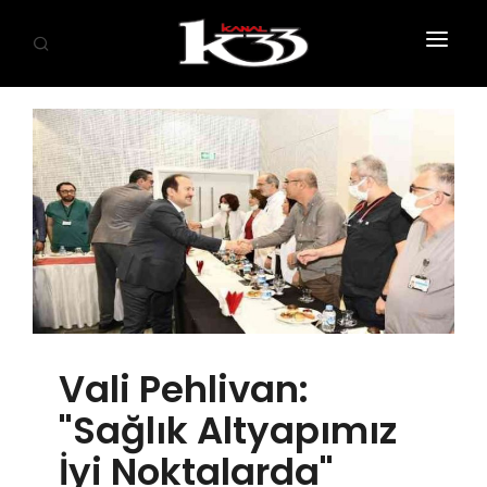
ANASAYFA
SİYASET
EKONOMİ
GÜNDEM
SAĞLIK
EĞİTİM
Vali Pehlivan:
KÜLTÜR SANAT
"Sağlık Altyapımız
SPOR
İyi Noktalarda"