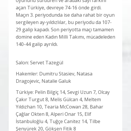
oyununu sürdüren ve aradaki sayı farkını
açan Türkiye, devreye 74-16 önde girdi.
Maçın 3. periyodunda ise daha rahat bir oyun
sergileyen ay-yıldızlılar, bu periyodu da 107-
29 galip kapadı. Son periyotta maçı tamamen
domine eden Kadın Milli Takımı, mücadeleden
140-44 galip ayrıldı.
Salon: Servet Tazegül
Hakemler: Dumitru Stasiev, Natasa
Dragojevic, Natalie Galuk
Türkiye: Pelin Bilgiç 14, Sevgi Uzun 7, Olcay
Çakır Turgut 8, Melis Gülcan 4, Meltem
Yıldızhan 10, Tearia McCowan 28, Bahar
Çağlar Okten 8, Alperi Onar 15, Elif
İstanbuloğlu 4, Tuğçe Canitez 14, Tilbe
Şenyürek 20, Gökşen Fitik 8