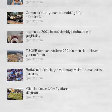
7.08.2026
Orman ekipleri, yanan otomobili görüp
söndürdü...
7.08.2026
Mersin’de 200 kilo bozuk midye dolması ele
geçirildi...
7.08.2026
TÜİOSB’den sanayicilere 200 bin metrekarelik yeni
yatırım fırsatı...
6.08.2026
Boğazına lokma kaçan vatandaşı Heimlich manevrası
kurtardı...
6.08.2026
Yüksek rekolte üzüm fiyatlarını
düşürdü...
6.08.2026