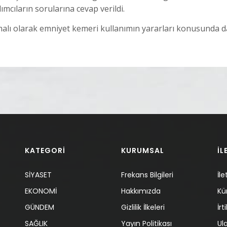
lımcıların sorularına cevap verildi.
lı olarak emniyet kemeri kullanımın yararları konusunda d
KATEGORİ
KURUMSAL
İL
SİYASET
Frekans Bilgileri
İle
EKONOMİ
Hakkımızda
Kü
GÜNDEM
Gizlilik İlkeleri
İr
SAĞLIK
Yayın Politikası
Ul