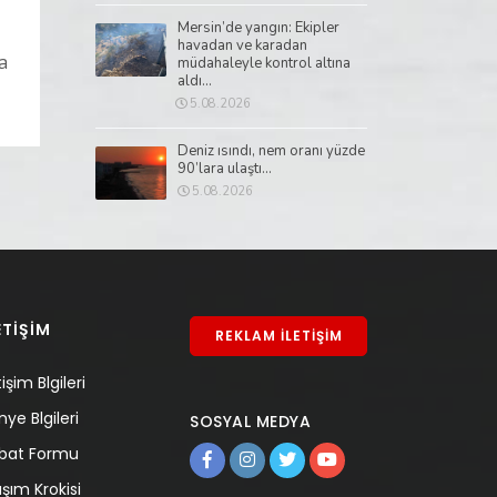
Mersin’de yangın: Ekipler
havadan ve karadan
a
müdahaleyle kontrol altına
aldı...
5.08.2026
Deniz ısındı, nem oranı yüzde
90’lara ulaştı...
5.08.2026
ETİŞİM
REKLAM İLETİŞİM
tişim Blgileri
nye Blgileri
SOSYAL MEDYA
tibat Formu
aşım Krokisi