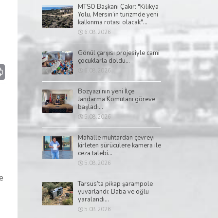
MTSO Başkanı Çakır: "Kilikya
Yolu, Mersin’in turizmde yeni
kalkınma rotası olacak"...
6.08.2026
Gönül çarşısı projesiyle cami
çocuklarla doldu...
p
il
Print
6.08.2026
Bozyazı’nın yeni İlçe
Jandarma Komutanı göreve
başladı...
5.08.2026
Mahalle muhtardan çevreyi
kirleten sürücülere kamera ile
ceza talebi...
5.08.2026
e
Tarsus’ta pikap şarampole
yuvarlandı: Baba ve oğlu
yaralandı...
5.08.2026