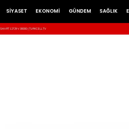
SİYASET
EKONOMİ
GÜNDEM
SAĞLIK
-SMART 12729 V 30000 | TURKCELL TV