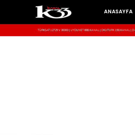
ANASAYFA
TÜRKSAT 12729 V 30000 | UYDUNET 888.KANAL | DIGITURK 190.KANAL | D