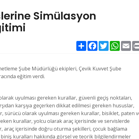
slerine Simülasyon
itimi
Paylaş
Facebook
Twitter
WhatsAp
Ema
etleme Şube Müdürlüğü ekipleri, Çevik Kuvvet Şube
cında eğitim verdi.
arak uyulması gereken kurallar, güvenli geçiş noktaları,
rşıdan karşıya geçerken dikkat edilmesi gereken hususlar,
, sürücü olarak uyulması gereken kurallar, bisiklet, paten v
eken kurallar, yolcu olarak araç içerisinde ve servislerde
, araç içerisinde doğru oturma şekilleri, çocuk bağlama
e biniş kuralları hakkında görsel ve teorik bilgilendirmeler