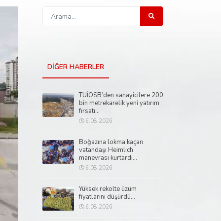
DİĞER HABERLER
TÜİOSB’den sanayicilere 200
bin metrekarelik yeni yatırım
fırsatı...
6.08.2026
Boğazına lokma kaçan
vatandaşı Heimlich
manevrası kurtardı...
6.08.2026
Yüksek rekolte üzüm
fiyatlarını düşürdü...
6.08.2026